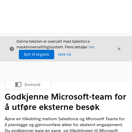
Denne teksten er oversatt med Salesforce
maskinoversettingssystem. Flere detaljer
her
.
Avslutt
Avslut
Avslutt
Bytt til engelsk
Ikke nå
Innhold
Vis innholdsfortegnelse
Godkjenne Microsoft-team for
å utføre eksterne besøk
Åpne en tilkobling mellom Salesforce og Microsoft Teams for
å planlegge og gjennomføre økter for eksternt engasjement.
Du godkjenner bare én gang, og tilkoblingen til Microsoft