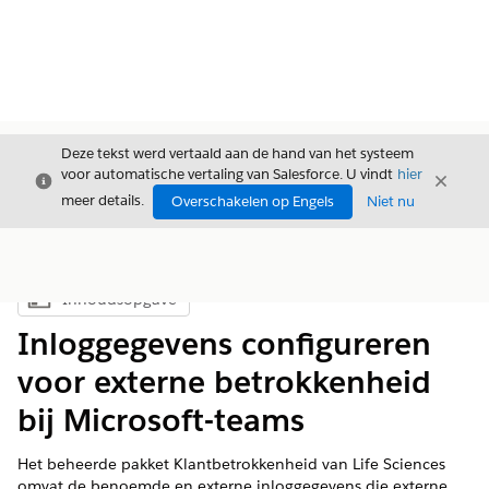
Deze tekst werd vertaald aan de hand van het systeem
voor automatische vertaling van Salesforce. U vindt
hier
Sluiten
Sluite
Sluiten
meer details.
Overschakelen op Engels
Niet nu
Inhoudsopgave
Inhoudsopgave weergeven
Inloggegevens configureren
voor externe betrokkenheid
bij Microsoft-teams
Het beheerde pakket Klantbetrokkenheid van Life Sciences
omvat de benoemde en externe inloggegevens die externe