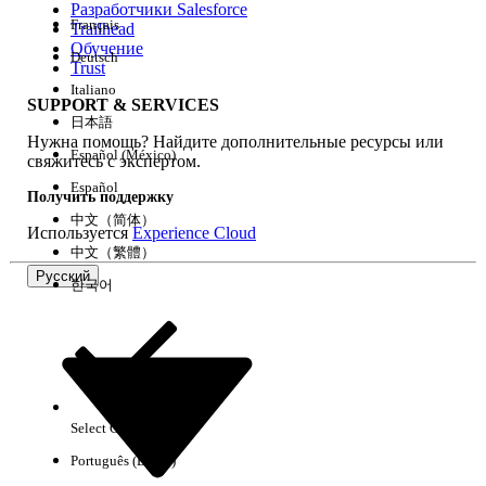
Разработчики Salesforce
Français
Trailhead
Возможности
Обучение
Deutsch
Trust
Italiano
SUPPORT & SERVICES
日本語
Нужна помощь? Найдите дополнительные ресурсы или
Очистить все
Готово
Español (México)
свяжитесь с экспертом.
Español
Получить поддержку
中文（简体）
Используется
Experience Cloud
中文（繁體）
Русский
한국어
Select Org
Русский
Português (Brasil)
Результаты отсутствуют