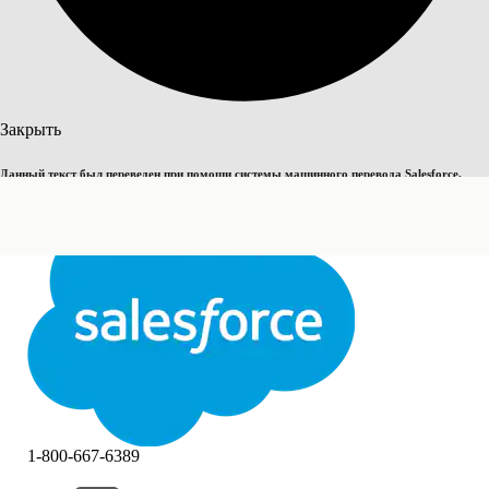
Поиск
Закрыть
Данный текст был переведен при помощи системы машинного перевода Salesforce.
Переключить на английский
Дополнительные сведения см.
здесь
.
Не сейчас
Закрыть
Закрыть
1-800-667-6389