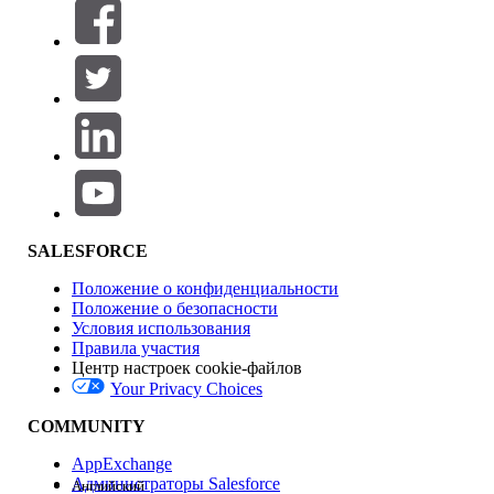
Фильтры (0)
ВЫБРАТЬ ФИЛЬТРЫ
Добавить
Область продуктов
Влияние на функции
SALESFORCE
Положение о конфиденциальности
Положение о безопасности
Условия использования
Правила участия
Центр настроек cookie-файлов
Your Privacy Choices
Версия
COMMUNITY
AppExchange
Администраторы Salesforce
Английский