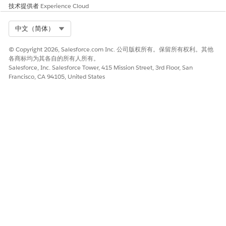
如果贵组织的策略要求，请在添加 Microsoft Graph API 权限
技术提供者
Experience Cloud
后
授予管理员同意
。
从应用程序的“端点”页面中，检索并保存应用程序的这些端点。
Select Org
中文（简体）
OAuth 2.0 授权端点 (v2)
OAuth 2.0 令牌端点 (v2)
© Copyright 2026, Salesforce.com Inc. 公司版权所有。保留所有权利。其他
各商标均为其各自的所有人所有。
配置外部身份验证身份提供商
Salesforce, Inc. Salesforce Tower, 415 Mission Street, 3rd Floor, San
Francisco, CA 94105, United States
在 Salesforce 中，更新 Microsoft 团队集成的外部身份验证身份提
供商。外部身份验证身份提供商允许 Salesforce 获取 OAuth 2.0
令牌，以便与 Microsoft 团队进行安全身份验证。
在 Salesforce 中创建外部身份验证身份提供商之前，请确保您从
Microsoft Azure 应用程序中检索到这些值。
应用程序（客户端）ID
目录（租户）ID
客户端密码值
OAuth 2.0 授权端点 (v2)
OAuth 2.0 令牌端点 (v2)
从“设置”中，在快速查找框中，搜索并选择
命名凭据
。
选择
外部身份验证身份
提供商。
选择
Microsoft 团队身份验证提供商 (生命科学)
，然后单击
编