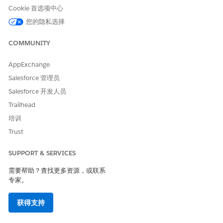
在 Microsoft 中注册应用程序，以代表用户访问 Microsoft 的图形
Cookie 首选项中心
API。按照 Microsoft 的说明完成这些步骤。您可以使用在
您的隐私选择
Salesforce 中创建外部身份验证身份提供商时保存的值。
COMMUNITY
在 Microsoft Azure 中注册新应用程序。
为应用程序命名，使其对您的组织有意义。
AppExchange
创建应用程序后，从应用程序的“概览”页面检索并保存这些值。
目录（租户）ID
Salesforce 管理员
应用程序（客户端）ID
Salesforce 开发人员
为应用程序生成并保存客户端密码。
Trailhead
立即复制客户端密码值，因为它仅在您首次创建时可用。如果您
培训
丢失客户端密码值，请生成新的密码值。
Trust
将这些 Microsoft Graph API 权限添加到应用程序。
openid
SUPPORT & SERVICES
offline_access
OnlineMeetings.Read
需要帮助？查找更多资源，或联系
Calendars.ReadWrite
专家。
这些权限允许 Life Sciences 客户参与通过 OAuth 2.0 对用户
进行身份验证，创建和管理 Microsoft 团队会议，并访问日历
获得支持
数据以用于计划目的。