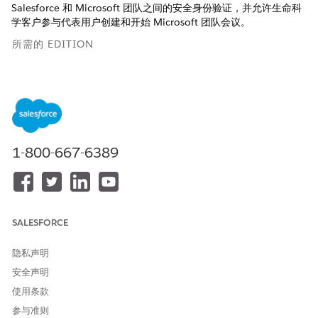
Salesforce 和 Microsoft 团队之间的安全身份验证，并允许生命科
学客户参与代表用户创建和开始 Microsoft 团队会议。
所需的 EDITION
适用于：Lightning Experience
适用于：具有Life Sciences Cloud、Life Sciences Cloud for
Customer Engagement加载项许可证和Life Sciences
Customer Engagement受管软件包的
Enterprise
和
Unlimited
Edition。
1-800-667-6389
所需用户权限
查看命名凭据：
查看设置和配置
SALESFORCE
要创建、编辑或删除外部凭
管理命名凭据或自定义应用程
据：
序
隐私声明
编辑权限集和用户简档：
管理简档和权限集
安全声明
使用条款
在 Microsoft Azure 中注册应用程序
参与准则