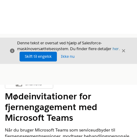
Denne tekst er oversat ved hjælp af Salesforce-
maskinoversættelsessystem. Du finder flere detaljer
her
.
Luk
Luk
Luk
Skift til engelsk
Ikke nu
Indhold
Vis indholdsfortegnelse
Mødeinvitationer for
fjernengagement med
Microsoft Teams
Når du bruger Microsoft Teams som serviceudbyder til
fjernengagementssessioner, modtager behandlingspersonale