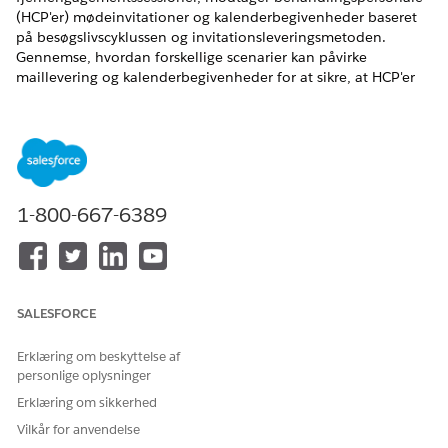
(HCP'er) mødeinvitationer og kalenderbegivenheder baseret
på besøgslivscyklussen og invitationsleveringsmetoden.
Gennemse, hvordan forskellige scenarier kan påvirke
maillevering og kalenderbegivenheder for at sikre, at HCP'er
har de korrekte mødeoplysninger.
EDITIONSHEADING
Tilgængelig i: Lightning Experience
1-800-667-6389
Tilgængelig i:
Enterprise
og
Unlimited
Edition med Life
Sciences Cloud, Life Sciences Cloud for Customer
Engagement-tilføjelsesprogramlicens og den
administrerede pakke Life Sciences Customer Engagement.
Den
invitationsleveringsmetode, du vælger på
SALESFORCE
administratorkonsollen
, bestemmer, om HCP'er modtager
mails og kalenderbegivenheder fra Microsoft Teams, Life
Erklæring om beskyttelse af
Sciences-kundeengagementer eller begge systemer. Når du
personlige oplysninger
sender invitationsmails fra både Microsoft Teams og Life
Erklæring om sikkerhed
Sciences Customer Engagement, modtager HCP'er
dubletmails.
Vilkår for anvendelse