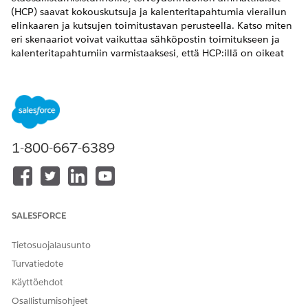
(HCP) saavat kokouskutsuja ja kalenteritapahtumia vierailun
elinkaaren ja kutsujen toimitustavan perusteella. Katso miten
eri skenaariot voivat vaikuttaa sähköpostin toimitukseen ja
kalenteritapahtumiin varmistaaksesi, että HCP:illä on oikeat
kokoustiedot.
VAADITUT VERSIOT
Käytettävissä: Lightning Experiencessa
1-800-667-6389
Käytettävissä:
Enterprise
Edition- ja
Unlimited
Edition -
versioissa Life Sciences Cloudilla, Life Sciences Cloud for
Customer Engagement -lisäosalisenssillä ja Life Sciences
Customer Engagement -hallitulla paketilla.
Pääkäyttäjän konsolissa valitsemasi
kutsun toimitustapa
SALESFORCE
määrittää, vastaanottavatko HCP:t sähköposteja ja
kalenteritapahtumia Microsoft Teamsista, Life Sciences
Tietosuojalausunto
Customer Engagementsista vai molemmista järjestelmistä.
Turvatiedote
Kun lähetät kutsusähköposteja Microsoft Teamsista ja Life
Sciences Customer Engagementista, HCP:t saavat identtisiä
Käyttöehdot
sähköposteja.
Osallistumisohjeet