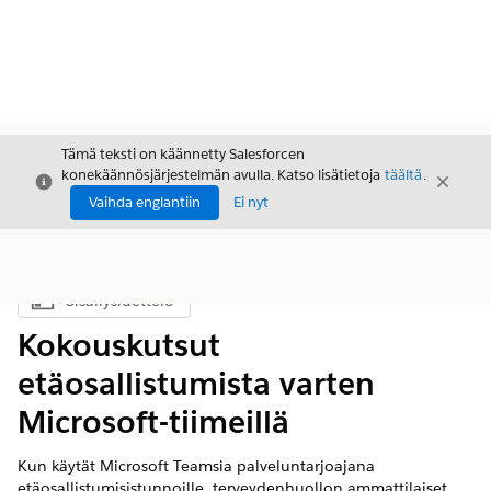
Tämä teksti on käännetty Salesforcen
konekäännösjärjestelmän avulla. Katso lisätietoja
täältä
.
Sulje
Sulje
Sulje
Vaihda englantiin
Ei nyt
Sisällysluettelo
Näytä sisällysluettelo
Kokouskutsut
etäosallistumista varten
Microsoft-tiimeillä
Kun käytät Microsoft Teamsia palveluntarjoajana
etäosallistumisistunnoille, terveydenhuollon ammattilaiset