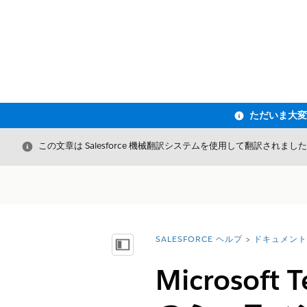
閉じる
この文章は Salesforce 機械翻訳システムを使用して翻訳されまし
SALESFORCE ヘルプ
ドキュメント
詳細情報:
目次を表示
Microso