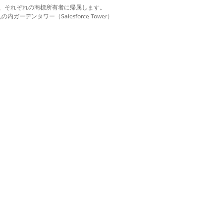
d. それぞれの商標は、それぞれの商標所有者に帰属します。
ーデンタワー（Salesforce Tower）
は、招待の配信方法によって異なりま
行動に追加されます。
ダーのカレンダー行動の本文に被招集者として追加さ
新しい時刻で更新されます。
削除されます。
れます。