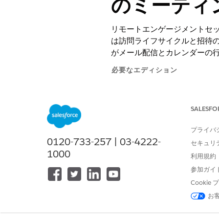
のミーティ
リモートエンゲージメントセッショ
は訪問ライフサイクルと招待
がメール配信とカレンダーの行
必要なエディション
使用可能なインターフェース: Lightni
SALESFO
使用可能なエディション: Life Science
Engagement管理パッケージが
プライバ
0120-733-257 | 03-4222-
管理コンソール
で選択する招待の配信
セキュリ
1000
その両方のシステムからメールとカレ
利用規約
Customer Engageme
参加ガイ
Microsoft Teams 
Cooki
お
過去にスケジュールされた訪問
Microsoft Teams で