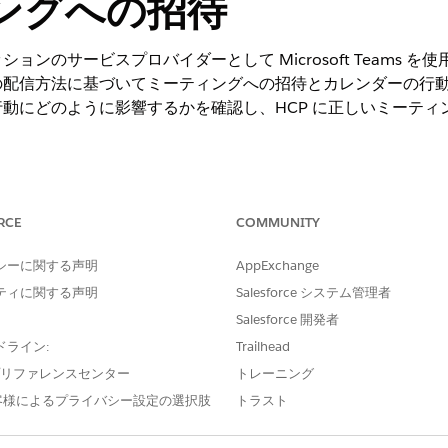
ングへの招待
ンのサービスプロバイダーとして Microsoft Teams を使
の配信方法に基づいてミーティングへの招待とカレンダーの行
動にどのように影響するかを確認し、HCP に正しいミーティ
ng Experience
RCE
COMMUNITY
s Cloud、Life Sciences Cloud for Customer Engagementアドオ
付属する
Enterprise
Editionおよび
Unlimited
Edition。
シーに関する声明
AppExchange
方法によって、HCP が Microsoft Teams、Life Sciences
ティに関する声明
Salesforce システム管理者
ンダーの行動を受信するかどうかが決まります。Microsoft Teams
Salesforce 開発者
nt の両方から招待メールを送信すると、HCP に重複するメールが送
ドライン:
Trailhead
のリモートエンゲージメント設定を定義するときに、過去の訪問の招待
e プリファレンスセンター
トレーニング
客様によるプライバシー設定の選択肢
トラスト
の招待メールや更新はユーザーに送信されません。
招待メールを送信する場合、フィールドユーザーがスケジュール済み終了時刻以降に