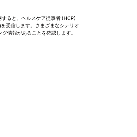
用すると、ヘルスケア従事者 (HCP)
動を受信します。さまざまなシナリオ
ング情報があることを確認します。
ン ライセンス、Life Sciences Customer
 Customer Engagements、または
 と Life Sciences
信されます。
を送信しないことを選択した場合:
訪問を更新したときに Microsoft