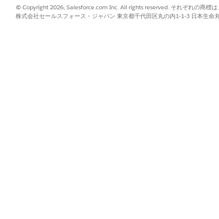
更新されません。
© Copyright 2026, Salesforce.com Inc. All rights reserve
株式会社セールスフォース・ジャパン 東京都千代田区丸の内1-1-3 日本生命丸の内ガ
ールが送信され、カレンダーの行動が作成されます。
のアカウントに招待メールが送信されます。カレンダーの行動
招待を送信すると、子訪問のアカウントが Microsoft Teams カレンダーの
tomer Engagement から招待を送信すると、取引先は営業担当のカレン
ると、1 つ以上のメールを送信できます。
を変更すると、更新された招待メールが送信され、カレンダーの行動が
対面に変更すると、キャンセルメールが送信され、カレンダーの行動が
ャネルを別のサービスプロバイダーに変更すると、次のメールが送信さ