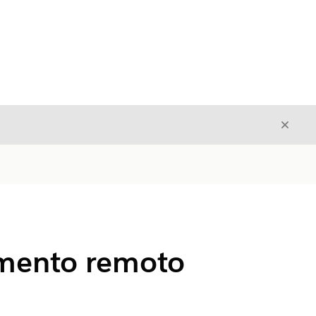
Fecha
Fechar
amento remoto