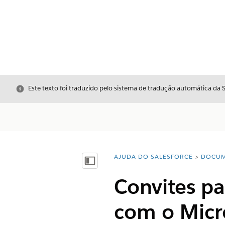
Fechar
Este texto foi traduzido pelo sistema de tradução automática da 
AJUDA DO SALESFORCE
DOCUM
Você está aqui:
Mostrar índice
Convites p
com o Micr