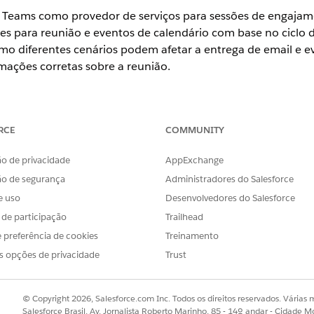
Teams como provedor de serviços para sessões de engajame
s para reunião e eventos de calendário com base no ciclo d
mo diferentes cenários podem afetar a entrega de email e e
ações corretas sobre a reunião.
ience
RCE
COMMUNITY
se
e
Unlimited
com a licença Life Sciences Cloud, o complemento 
o de privacidade
AppExchange
o Engajamento do cliente das ciências da vida.
ão de segurança
Administradores do Salesforce
ite que você seleciona no Admin Console
determina se os 
e uso
Desenvolvedores do Salesforce
s, Engajamentos do cliente de biociências ou ambos os sis
s de participação
Trailhead
 do Engajamento do cliente de biociências, os HCPs recebem
 preferência de cookies
Treinamento
 convites para visitas anteriores ao definir configurações 
s opções de privacidade
Trust
ls de convite nem atualizações para visitas agendadas no passado
© Copyright 2026, Salesforce.com Inc. Todos os direitos reservados. Várias m
vite com o Microsoft Teams, os eventos de calendário do Microsof
Salesforce Brasil, Av. Jornalista Roberto Marinho, 85 - 14º andar - Cidade M