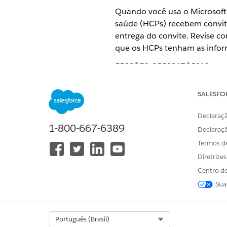
Quando você usa o Microsoft 
saúde (HCPs) recebem convite
entrega do convite. Revise co
que os HCPs tenham as inform
EDIÇÕES OBRIGATÓRIAS
Disponível em: Lightning Exper
SALESFO
Disponível em: Edições
Enterpri
Declaraçã
do cliente e o pacote gerenciad
1-800-667-6389
Declaraç
O
método de entrega de conv
Termos d
calendário do Microsoft Team
Diretrize
convite do Microsoft Teams e
Centro de
Se você selecionar não enviar
Sua
Microsoft Teams:
Os usuários não recebem emai
Select Org
Português (Brasil)
Se você enviar emails de con