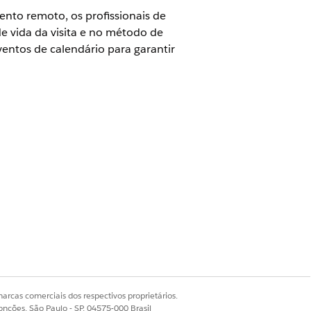
nto remoto, os profissionais de
e vida da visita e no método de
ventos de calendário para garantir
Life Sciences Cloud para Engajamento
HCPs recebem emails e eventos de
temas. Quando você envia emails de
 emails duplicados.
de engajamento remoto para o
.
arcas comerciais dos respectivos proprietários.
t Teams não serão atualizados quando
onções, São Paulo - SP, 04575-000 Brasil