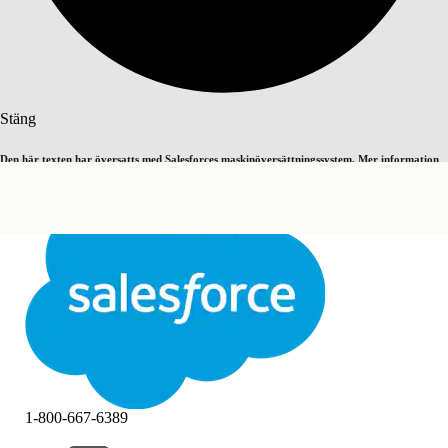
Sök
Stäng
Den här texten har översatts med Salesforces maskinöversättningssystem. Mer information
Byt till engelska
Inte nu
här
.
Stäng
Stäng
1-800-667-6389