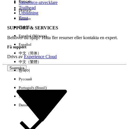
Français
Salesforce-utvecklare
Trailhead
Deutsch
Händelse
Utbildning
Trust
Italiano
日本語
SUPPORT & SERVICES
Español (México)
Behöver du hjälp? Hitta fler resurser eller kontakta en expert.
Rensa alla
Klart
Español
Få support
中文（简体）
Drivs av
Experience Cloud
中文（繁體）
Svenska
한국어
Русский
Português (Brasil)
Suomi
Dansk
Inga resultat