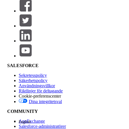
Filter (0)
VÄLJ FILTER
Lägg till
Produktområde
Funktionspåverkan
SALESFORCE
Sekretesspolicy
Säkerhetspolicy
Användningsvillkor
Riktlinjer för deltagande
Cookie-preferenscenter
Dina integritetsval
Version
COMMUNITY
AppExchange
English
Salesforce-administratörer