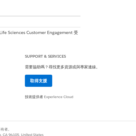
fe Sciences Customer Engagement 受
s、「生命科學客戶參與」或兩個系統接收電子
SUPPORT & SERVICES
nt 傳送邀請電子郵件時,HCP 會收到重複的電子
需要協助嗎？尋找更多資源或與專家連線。
取得支援
ft Teams 行事曆事件不會更新。
技術提供者
Experience Cloud
別擁有者。
co, CA 94105, United States