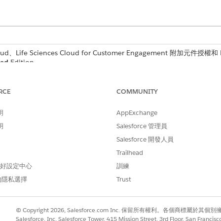
d、Life Sciences Cloud for Customer Engagement 附加元件授權和 Li
ted
Edition。
的
邀請傳送方法
會決定 HCP 是否會從 Microsoft Team
RCE
COMMUNITY
ft Teams 和 Life Sciences Customer Engageme
明
AppExchange
Teams 的遠端參與設定時,選取不傳送過去造訪的邀請:
明
Salesforce 管理員
Salesforce 開發人員
過去已排程造訪的更新。
ams 傳送邀請電子郵件,則當現場使用者在排程結束時間後更新造訪時,Microso
Trailhead
 偏好設定中心
訓練
的隱私選擇
Trust
郵件並建立行事曆事件。
© Copyright 2026, Salesforce.com Inc. 保留所有權利。各個商標屬於其個
Salesforce, Inc. Salesforce Tower, 415 Mission Street, 3rd Floor, San Francis