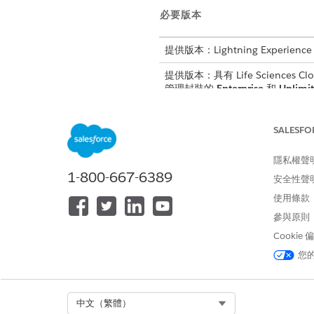
必要版本
提供版本：Lightning Experience
提供版本：具有 Life Sciences Clou
管理封裝的
Enterprise
和
Unlimi
您在「管理員主控台」中選取
SALESFO
郵件和行事曆事件。當您從 Microso
郵件。
隱私權聲
1-800-667-6389
如果您在設定 Microsoft 
安全性聲
使用條款
使用者不會收到邀請電子郵件或
如果您使用 Microsoft Te
參與原則
Cookie
新增父系造訪
您
建立父系造訪會傳送邀請電子
Select Org
中文（繁體）
新增子系造訪