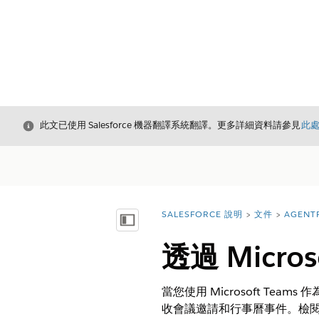
結束
此文已使用 Salesforce 機器翻譯系統翻譯。更多詳細資料請參見
此
SALESFORCE 說明
文件
AGENT
您位於此處：
顯示目錄
透過 Micr
當您使用 Microsoft Te
收會議邀請和行事曆事件。檢閱