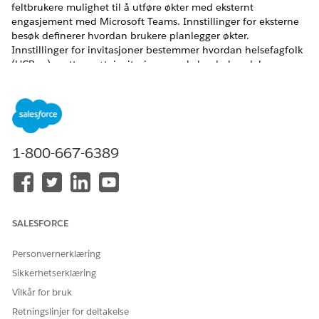
feltbrukere mulighet til å utføre økter med eksternt
engasjement med Microsoft Teams. Innstillinger for eksterne
besøk definerer hvordan brukere planlegger økter.
Innstillinger for invitasjoner bestemmer hvordan helsefagfolk
(HCP-er) mottar møteinvitasjoner og kalenderhendelser.
NØDVENDIGE UTGAVER
Tilgjengelig i Lightning Experience
Tilgjengelig i
Enterprise
og
Unlimited
Edition med Life
1-800-667-6389
Sciences Cloud-lisens, Life Sciences Cloud for Customer
Engagement-tillegg og den administrerte pakken Life
Sciences Customer Engagement.
NØDVENDIG BRUKERTILLATELSE
SALESFORCE
For å behandle innstillinger
Tillatelsessettet Life Sciences
Personvernerklæring
for eksternt engasjement:
Commercial Admin
Sikkerhetserklæring
Før du konfigurerer innstillinger for eksternt engasjement må
Vilkår for bruk
du opprette en ekstern besøkskanalverdi for Microsoft Teams.
Retningslinjer for deltakelse
Se
Gøre organisasjonen klar for eksternt engasjement
.