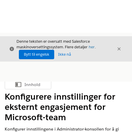
Denne teksten er oversatt med Salesforce
maskinoversettingssystem. Flere detaljer
her
.
Avslutt
Avslut
Avslutt
Bytt til engelsk
Ikke nå
Innhold
Vis innholdsfortegnelse
Konfigurere innstillinger for
eksternt engasjement for
Microsoft-team
Konfigurer innstillingene i Administrator-konsollen for å gi