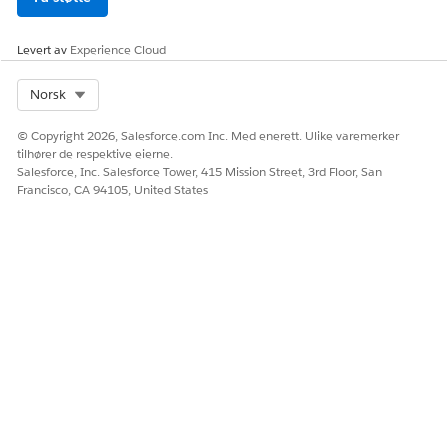
Bruker
Bruk innstillinger bare for
brukeren du velger. Denne
innstillingen overstyrer alle
Levert av
Experience Cloud
andre tildelinger.
Select Org
Norsk
I feltet
Fjern besøkskanal
velger du kanalverdien du
opprettet for Microsoft Teams.
© Copyright 2026, Salesforce.com Inc. Med enerett. Ulike varemerker
Velg en invitasjonsleveringsmetode for eksterne økter.
tilhører de respektive eierne.
Salesforce, Inc. Salesforce Tower, 415 Mission Street, 3rd Floor, San
METODE
BESKRIVELSE
Francisco, CA 94105, United States
Microsoft Teams
Sende Microsoft Teams-
møteinvitasjoner og
kalenderhendelser.
Denne metoden sender e-
postmeldinger som er
konsistente med IT-
policyene dine, og
inkluderer møtehendelser
i Microsoft Teams-
kalenderen.
Kundeengasjement i Life
Send møteinvitasjoner ved