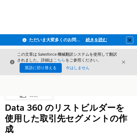
ただいま大変多くのお問い合わせをいただいており、ご連絡までにお時間を頂戴しております
続きを読む
Clo
この文章は Salesforce 機械翻訳システムを使用して翻訳
されました。詳細は
こちら
をご参照ください。
閉じる
閉じ
閉じる
英語に切り替える
今はしません
目次
目次を表示
Data 360 のリストビルダーを
使用した取引先セグメントの作
成