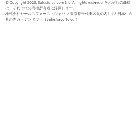
テーション
)] の順に選択します。
© Copyright 2026, Salesforce.com Inc. All rights reserved. それぞれの商標
[
Manage Segmentation
(セグメンテーションの管理)] を選択
は、それぞれの商標所有者に帰属します。
株式会社セールスフォース・ジャパン 東京都千代田区丸の内1-1-3 日本生命
します。
丸の内ガーデンタワー（Salesforce Tower）
アプリケーションランチャーから、[
アクション可能リ
メモ
スト
] を見つけて選択することもできます。
[アクション可能リスト] ページが開きます。
[アクション可能リスト] ページで、新しいアクション可能リス
トを作成します。
ソースとして
Data Cloudセグメント
を選択し、[
次へ]
をクリ
ックします。
アクション可能リストの名前と説明を入力します。
[アクション可能リスト種別] フィールドで、[
Healthcare
Provider List
(ヘルスケア提供者リスト)] を選択します。
アクション可能リストの作成を終了するには、
残りの手順
を実
行します。