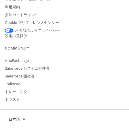
「Data Cloud for Marketing
マネージャー」権限セットま
利用規約
たは「Data Cloud for
参加ガイドライン:
Marketing スペシャリスト」
Cookie プリファレンスセンター
権限セット
お客様によるプライバシー
および
設定の選択肢
Data Cloud データアウェアス
ペシャリストまたは Data
COMMUNITY
Cloud マーケティング管理者
AppExchange
開始する前に、次の手順を実行します。
Salesforce システム管理者
必要なアドオンと権限を有効にして設定します。
Salesforce 開発者
Data 360 セグメントのリストビルダーを有効にして設定しま
Trailhead
す。
トレーニング
その後、リストビルダーを使用してアクション可能リストを作成
トラスト
できます。
アプリケーションランチャーで、[
管理コンソール]
を見つけて
選択します。
Select Org
日本語
[
Sample Limits (サンプル制限
)]、[
Segmentation (セグメン