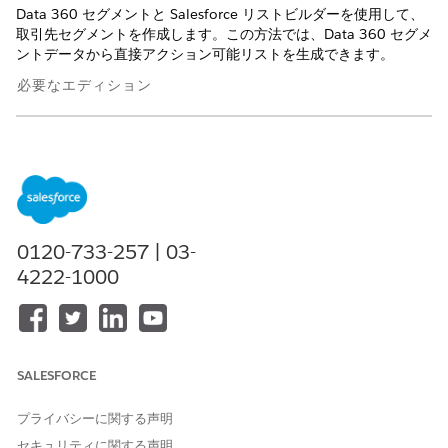
Data 360 セグメントと Salesforce リストビルダーを使用して、
取引先セグメントを作成します。この方法では、Data 360 セグメ
ントデータから直接アクション可能リストを生成できます。
必要なエディション
使用可能なインターフェース: Lightning Experience
使用可能なエディション: Life Sciences Cloud、Life Sciences
Cloud for Customer Engagementアドオン ライセンス、Life
Sciences Customer Engagement管理パッケージが付属する
Enterprise
Editionおよび
Unlimited
Edition。
0120-733-257 | 03-
4222-1000
必要なユーザー権限
サンプル制限を管理する
「ライフサイエンス商業管理
者」権限セット
Data Cloud セグメントからリ
「アクション可能セグメンテ
SALESFORCE
ストを作成する
ーション」権限セット
プライバシーに関する声明
および
セキュリティに関する声明