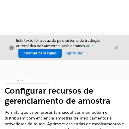
Este texto foi traduzido pelo sistema de tradução
automática da Salesforce. Mais detalhes
aqui
.
Fechar
Fecha
Fechar
Alternar para inglês
Agora não
Índice
Mostrar índice
Configurar recursos de
gerenciamento de amostra
Permita que as empresas farmacêuticas manipulem e
distribuam com eficiência amostras de medicamentos a
provedores de saúde. Aprimore as vendas de medicamentos e