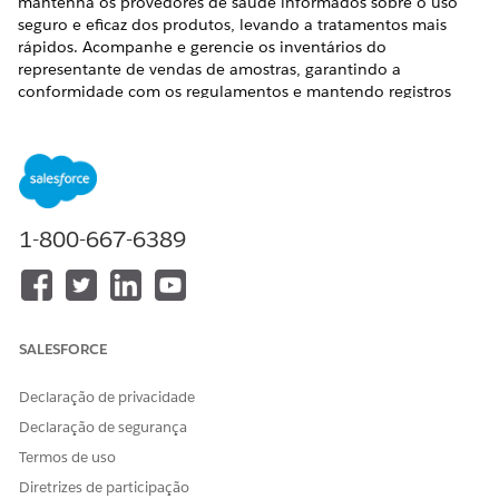
mantenha os provedores de saúde informados sobre o uso
seguro e eficaz dos produtos, levando a tratamentos mais
rápidos. Acompanhe e gerencie os inventários do
representante de vendas de amostras, garantindo a
conformidade com os regulamentos e mantendo registros
precisos de distribuição. O gerenciamento de amostras eficaz
é crucial para dar suporte a provedores de saúde e pacientes
de baixa renda e garantir práticas éticas e conformidade
regulatória.
EDIÇÕES OBRIGATÓRIAS
1-800-667-6389
Disponível em: Lightning Experience
Disponível em: Edições
Enterprise
e
Unlimited
com a
licença Life Sciences Cloud, o complemento Life Sciences
Cloud para Engajamento do cliente e o pacote gerenciado
SALESFORCE
Engajamento do cliente Life Sciences.
Declaração de privacidade
Exemplo de gerenciamento de inventário
Declaração de segurança
Ajude os usuários a solicitar e gerenciar amostras em um
Termos de uso
só lugar. Defina lotes de produtos e identificadores
exclusivos para simplificar o rastreamento das operações
Diretrizes de participação