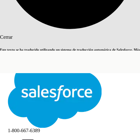
Buscar
Cerrar
Este texto se ha traducido utilizando un sistema de traducción automática de Salesforce. Más
Cambiar a inglés
Ahora no
información
aquí
.
Cerrar
Cerrar
1-800-667-6389