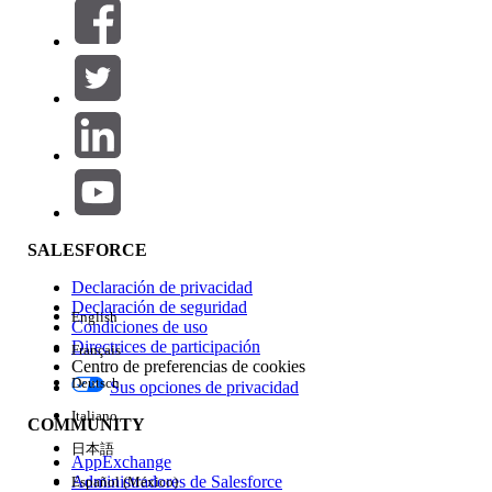
Filtros (0)
SELECCIONAR FILTROS
Agregar
Área de productos
Repercusión de función
SALESFORCE
Declaración de privacidad
Declaración de seguridad
English
Condiciones de uso
Directrices de participación
Français
Centro de preferencias de cookies
Deutsch
Sus opciones de privacidad
Edición
Italiano
COMMUNITY
日本語
AppExchange
Administradores de Salesforce
Español (México)