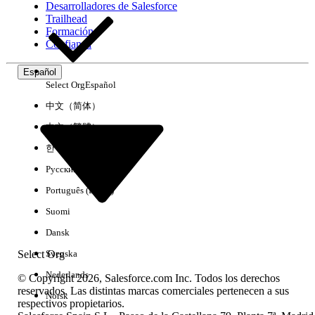
Desarrolladores de Salesforce
Trailhead
Experiencia
Formación
Confianza
Español
Select Org
Español
Borrar todo
Listo
中文（简体）
中文（繁體）
한국어
Русский
Português (Brasil)
Suomi
Dansk
Select Org
Svenska
Nederlands
© Copyright 2026, Salesforce.com Inc. Todos los derechos
reservados. Las distintas marcas comerciales pertenecen a sus
Norsk
respectivos propietarios.
No hay resultados