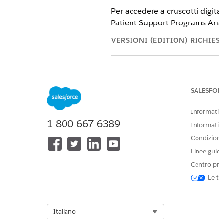
Per accedere a cruscotti digita
Patient Support Programs Ana
VERSIONI (EDITION) RICHIE
Disponibile nelle versioni: Ligh
Disponibile in:
Enterprise
Editio
SALESFO
Informativ
1-800-667-6389
Per visualizzare la pagina di im
Informati
Program Analytics:
Condizioni
Linee gui
La funzionalità A
NOTA
Centro pr
Le t
Per impostare Patient Support 
Utilizzare l'impostazione guid
Select Org
Italiano