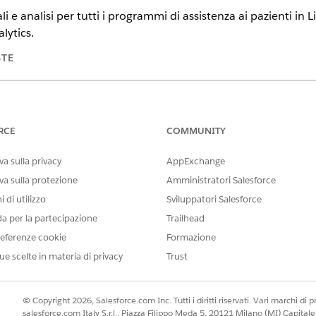
li e analisi per tutti i programmi di assistenza ai pazienti in
lytics.
STE
tning Experience
n e
Unlimited
Edition con Life Sciences Cloud
RCE
COMMUNITY
AUTORIZZAZIONI UTENTE RICHIESTE
a sulla privacy
AppExchange
postazione di Patient Support
Data Cloud Architect
va sulla protezione
Amministratori Salesforce
 di utilizzo
Sviluppatori Salesforce
da per la partecipazione
Trailhead
pp Analytics e Modello inclusa in Tableau Einstein è disponibile sol
eferenze cookie
Formazione
ue scelte in materia di privacy
Trust
Programs Analytics, creare e mappare gli asset di Data 360 e
ata di Analytics per i programmi di assistenza ai pazienti pe
© Copyright 2026, Salesforce.com Inc. Tutti i diritti riservati. Vari marchi di pro
salesforce.com Italy S.r.l., Piazza Filippo Meda 5, 20121 Milano (MI) Capit