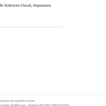
 Life Sciences Cloud, impostare
o in inglese.
 inserire i dati di Data 360.
r configurare Data 360.
prietà dei rispettivi titolari.
ale sociale 10.000 euro - Numero REA MI-1785731 P.IVA