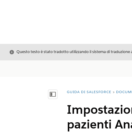
Chiudi
Questo testo è stato tradotto utilizzando il sistema di traduzione 
GUIDA DI SALESFORCE
DOCUM
Ti trovi qui:
Mostra sommario
Impostazion
pazienti An