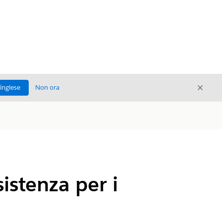
Chiud
'inglese
Non ora
Chiudi
istenza per i