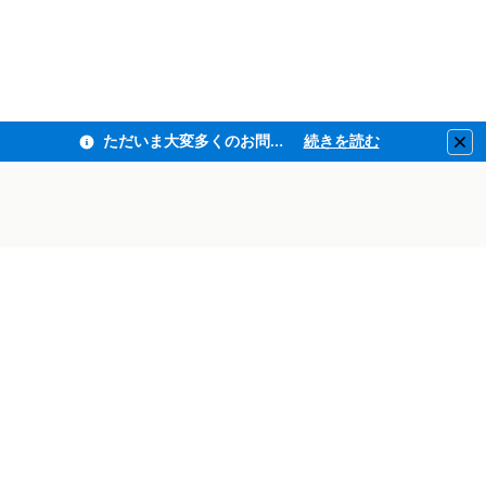
ただいま大変多くのお問い合わせをいただいており、ご連絡までにお時間を頂戴しております
続きを読む
Clo