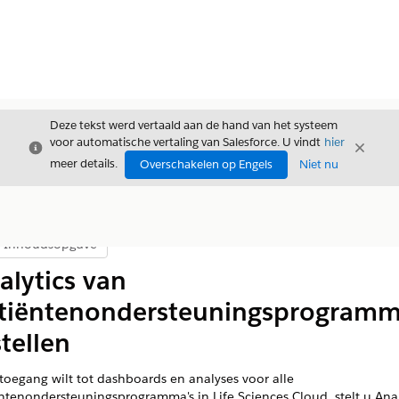
Deze tekst werd vertaald aan de hand van het systeem
voor automatische vertaling van Salesforce. U vindt
hier
Sluiten
Sluite
Sluiten
meer details.
Overschakelen op Engels
Niet nu
Inhoudsopgave
Inhoudsopgave weergeven
alytics van
tiëntenondersteuningsprogramm
stellen
 toegang wilt tot dashboards en analyses voor alle
ntenondersteuningsprogramma's in Life Sciences Cloud, stelt u Anal