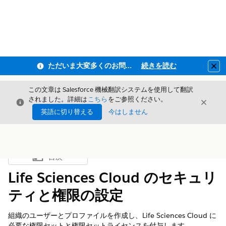
ただいま大変多くのお問い合わせをいただいており、ご連絡までにお時間を頂戴しております
続きを読む
Clo
この文章は Salesforce 機械翻訳システムを使用して翻訳
されました。詳細は
こちら
をご参照ください。
閉じる
閉じ
閉じる
英語に切り替える
今はしません
目次
目次を表示
Life Sciences Cloud のセキュリ
ティと権限の設定
組織のユーザーとプロファイルを作成し、Life Sciences Cloud に
必要な権限セットと権限セットライセンスを付与します。