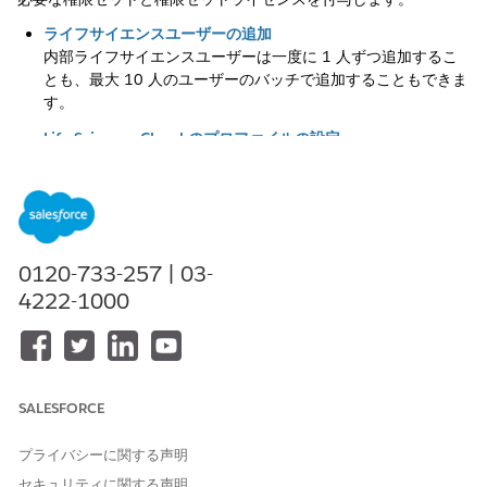
ライフサイエンスユーザーの追加
内部ライフサイエンスユーザーは一度に 1 人ずつ追加するこ
とも、最大 10 人のユーザーのバッチで追加することもできま
す。
Life Sciences Cloud のプロファイルの設定
組織には標準プロファイルがいくつか含まれ、制限された数の
設定を編集できます。これらの標準 Salesforce プロファイル
を Life Sciences Cloud ユーザーに割り当てることができま
す。表示を拡張して特定のオブジェクトへのアクセス権を付与
するカスタムプロファイルが必要な場合は、標準プロファイル
0120-733-257 | 03-
をコピーして、組織のニーズに合わせて編集します。ユーザー
4222-1000
のプロファイルを調整して、項目へのユーザーのアクセス権を
決定することもできます。
Life Sciences Cloud の権限セットの割り当て
Life Sciences Cloud で作業するには、ユーザーに適切な権限
セットと権限セット ライセンスが必要です。[設定] の [権限セ
SALESFORCE
ット] ページには、各権限セットの説明と、各権限セットに関
連する権限セットライセンスが表示されます。[ライセンス] 列
プライバシーに関する声明
を並び替えて、どの権限セットがどの権限セットライセンスと
セキュリティに関する声明