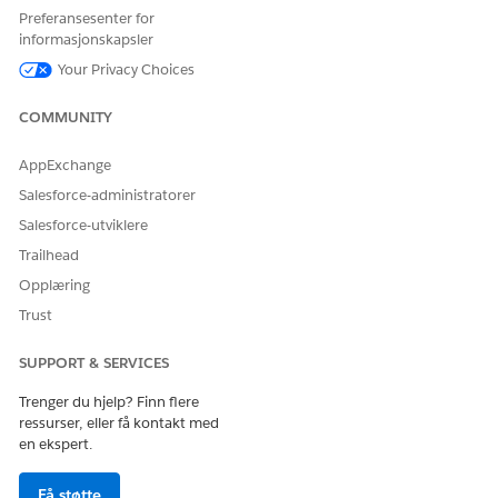
bilde av hvilke tillatelsessett som samsvarer med hvilke
Preferansesenter for
informasjonskapsler
tillatelsessettlisenser.
Your Privacy Choices
COMMUNITY
HJALP DENNE ARTIKKELEN MED Å LØSE PROBLEMET DITT?
AppExchange
La oss få vite det slik at vi kan forbedre!
Salesforce-administratorer
Ja
Nei
Salesforce-utviklere
Trailhead
Opplæring
Trust
SUPPORT & SERVICES
Trenger du hjelp? Finn flere
ressurser, eller få kontakt med
en ekspert.
Få støtte