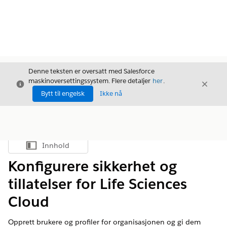
Denne teksten er oversatt med Salesforce
maskinoversettingssystem. Flere detaljer
her
.
Avslutt
Avslut
Avslutt
Bytt til engelsk
Ikke nå
Innhold
Vis innholdsfortegnelse
Konfigurere sikkerhet og
tillatelser for Life Sciences
Cloud
Opprett brukere og profiler for organisasjonen og gi dem