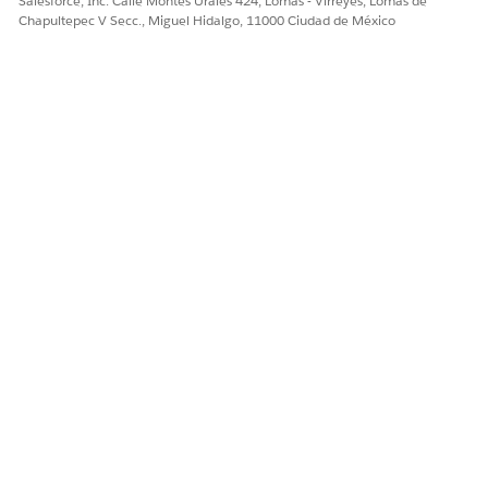
Salesforce, Inc. Calle Montes Urales 424, Lomas - Virreyes, Lomas de
Chapultepec V Secc., Miguel Hidalgo, 11000 Ciudad de México
Sí
No