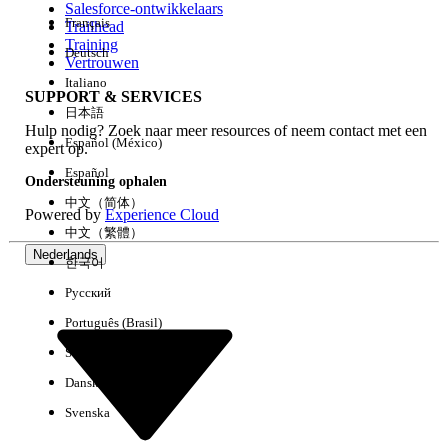
Salesforce-ontwikkelaars
Français
Trailhead
Ervaring
Training
Deutsch
Vertrouwen
Italiano
SUPPORT & SERVICES
日本語
Hulp nodig? Zoek naar meer resources of neem contact met een
Alles wissen
Gereed
Español (México)
expert op.
Español
Ondersteuning ophalen
中文（简体）
Powered by
Experience Cloud
中文（繁體）
Nederlands
한국어
Русский
Português (Brasil)
Suomi
Dansk
Svenska
Geen resultaten