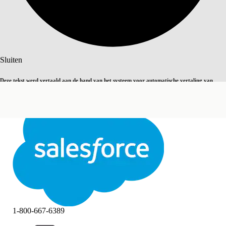
Zoeken
Sluiten
Deze tekst werd vertaald aan de hand van het systeem voor automatische vertaling van
Overschakelen op Engels
Niet nu
Salesforce. U vindt
hier
meer details.
Sluiten
Sluiten
1-800-667-6389