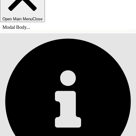
Open Main Menu
Close
Modal Body...
INHOUDSOPGAVE
Zoeken
Inhoudsopgave
weergeven
Inhoudsopgave