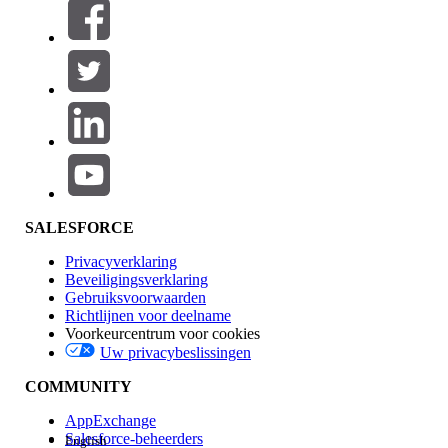
Filters (0)
FILTERS SELECTEREN
Productgebied
Toevoegen
Invloed op functies
SALESFORCE
Privacyverklaring
Beveiligingsverklaring
Gebruiksvoorwaarden
Richtlijnen voor deelname
Voorkeurcentrum voor cookies
Uw privacybeslissingen
Edition
COMMUNITY
AppExchange
Salesforce-beheerders
English