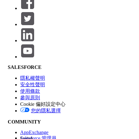
篩選條件： (0)
選取篩選
新增
產品區域
SALESFORCE
功能影響
隱私權聲明
安全性聲明
使用條款
參與原則
Cookie 偏好設定中心
版本
您的隱私選擇
COMMUNITY
AppExchange
Salesforce 管理員
English