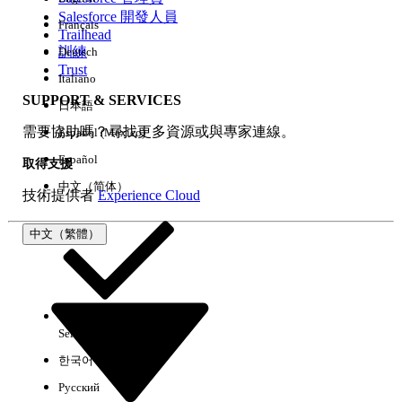
Salesforce 開發人員
Français
經驗
Trailhead
訓練
Deutsch
Trust
Italiano
SUPPORT & SERVICES
日本語
全部清除
完成
需要協助嗎？尋找更多資源或與專家連線。
Español (México)
Español
取得支援
中文（简体）
技術提供者
Experience Cloud
中文（繁體）
Select Org
中文（繁體）
한국어
Русский
沒有結果