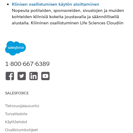
Klinisen osallistumisen käytön aloittaminen
Nopeuta potilaiden, sponsoreiden, sivustojen ja muiden
kohteiden kliinisiä kokeita joustavalla ja säännöllisellä
alustalla. Kliininen osallistuminen Life Sciences Cloudiin
auttaa kliinisen tutkimuksen organisaatioita parantamaan
tutkimusten tietoisuutta ehdokkaiden kanssa,
nopeuttamaan heidän perehdytystäan ja vähentämään
kulumista. Salli ehdokkaiden löytää kokeilujaksoja,
arvioida oikeutuksia ja rekisteröityä hyväksyttyihin
kokeilujaksoihin vahvoilla itsepalveluportaaleilla.
1-800-667-6389
Virtaviivaista Osallistujien rekisteröityminen optimoiduilla
automaattisilla vastaavuuksilla ja suostumusten
hallintaominaisuuksilla.
Life Sciences -kokeiluorganisaatioon rekisteröinti
SALESFORCE
Rekisteröidy kokeilujaksolle päästäksesi käsiksi Clinical- ja
Patient Engagement -ominaisuuksiin Life Sciences Cloud -
Tietosuojalausunto
organisaatiossa. Kokeiluorganisaatio ei sisällä Life
Sciences for Customer Engagement -ominaisuuksia.
Turvatiedote
Käyttöehdot
Suunnittele ja valmistele kliinistä osallistumista varten
Opastamme sinua joihinkin tärkeimpiin käsitteisiin ennen
Osallistumisohjeet