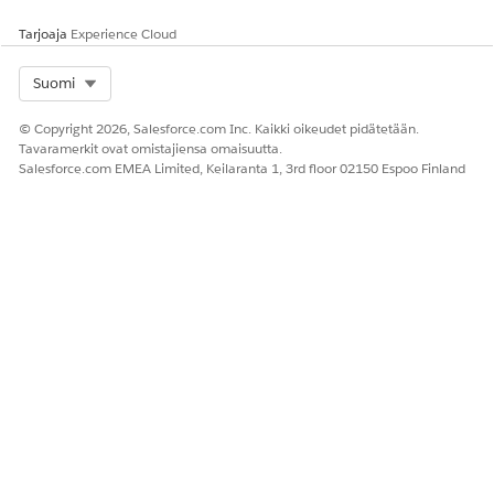
sivuston tunnistaminen, joka on tutkimusprosessin
Tarjoaja
Experience Cloud
ensimmäinen vaihe, on tärkeää, jotta tutkimus voidaan
suorittaa onnistuneesti.
Select Org
Suomi
© Copyright 2026, Salesforce.com Inc. Kaikki oikeudet pidätetään.
Tavaramerkit ovat omistajiensa omaisuutta.
Salesforce.com EMEA Limited, Keilaranta 1, 3rd floor 02150 Espoo Finland
RATKAISIKO TÄMÄ ARTIKKELI ONGELMASI?
Anna palautetta, jotta voimme kehittyä!
Kyllä
Ei