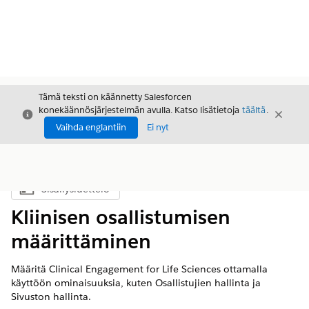
Tämä teksti on käännetty Salesforcen
konekäännösjärjestelmän avulla. Katso lisätietoja
täältä
.
Sulje
Sulje
Sulje
Vaihda englantiin
Ei nyt
Sisällysluettelo
Näytä sisällysluettelo
Kliinisen osallistumisen
määrittäminen
Määritä Clinical Engagement for Life Sciences ottamalla
käyttöön ominaisuuksia, kuten Osallistujien hallinta ja
Sivuston hallinta.