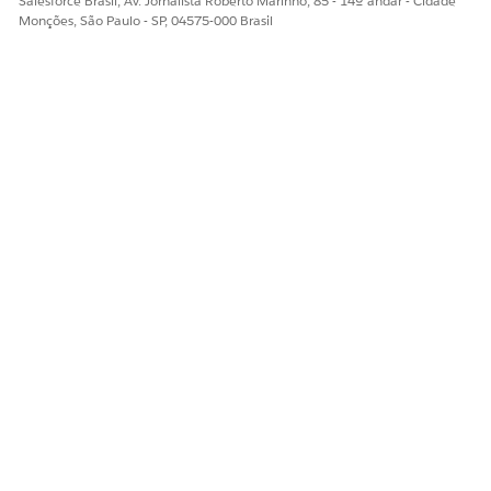
Salesforce Brasil, Av. Jornalista Roberto Marinho, 85 - 14º andar - Cidade
As organizações de biociências podem identificar sites e
Monções, São Paulo - SP, 04575-000 Brasil
investigadores adequados para realizar pesquisas. A
identificação do site certo, a etapa inicial no processo de
pesquisa, é crucial para a conclusão bem-sucedida de um
estudo.
ESTE ARTIGO RESOLVEU SEU PROBLEMA?
Diga-nos para podermos melhorar!
Sim
Não