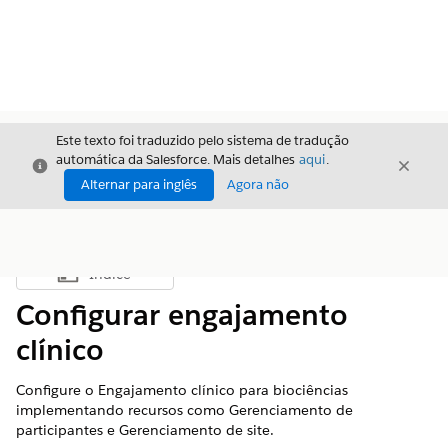
Este texto foi traduzido pelo sistema de tradução
automática da Salesforce. Mais detalhes
aqui
.
Fechar
Fecha
Fechar
Alternar para inglês
Agora não
Índice
Mostrar índice
Configurar engajamento
clínico
Configure o Engajamento clínico para biociências
implementando recursos como Gerenciamento de
participantes e Gerenciamento de site.