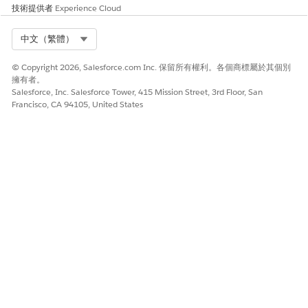
技術提供者
Experience Cloud
Select Org
中文（繁體）
© Copyright 2026, Salesforce.com Inc. 保留所有權利。各個商標屬於其個別
擁有者。
Salesforce, Inc. Salesforce Tower, 415 Mission Street, 3rd Floor, San
Francisco, CA 94105, United States