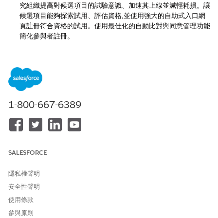
究組織提高對候選項目的試驗意識、加速其上線並減輕耗損。讓
候選項目能夠探索試用、評估資格,並使用強大的自助式入口網
頁註冊符合資格的試用。使用最佳化的自動比對與同意管理功能
簡化參與者註冊。
註冊生命科學試用組織
註冊試用版,以在 Life Sciences Cloud 組織中使用「臨床」與
「病患參與」功能。試用組織不包含「適用於客戶參與的生命科
學」功能。
計畫並準備臨床參與
1-800-667-6389
在您開始實作之前,讓我們引導您完成一些重要概念。瞭解 Life
Sciences Cloud 如何模型化資料及其使用者,可協助您根據組織
的需求最佳化實作。
設定臨床參與基本概念
SALESFORCE
在 Agentforce Life Sciences 中設定特定臨床參與功能之前,請
先執行基本設定工作,例如啟用個人帳戶和安裝 OmniStudio。
隱私權聲明
設定參與者管理
安全性聲明
「參與者管理」透過協調每個階段,從初始招募到註冊,來簡化參
使用條款
與者招募和註冊臨床試驗的流程。透過此功能,您可以為潛在參
與者和臨床試驗協調者提供統一的臨床試驗入口網頁體驗。
參與原則