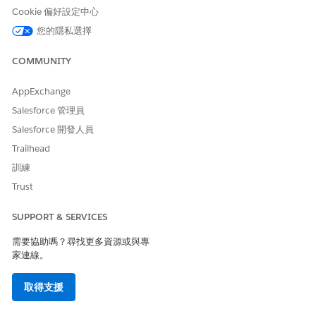
Cookie 偏好設定中心
設定網站管理
生命科學組織可以識別適合的現場和調查人員來進行研究。識別
您的隱私選擇
正確的現場是研究研究流程中的初步步驟,對於成功完成研究而
言至關重要。
COMMUNITY
AppExchange
Salesforce 管理員
此文章是否解決您的問題？
Salesforce 開發人員
請讓我們知道，以便我們改進！
Trailhead
訓練
是
否
Trust
SUPPORT & SERVICES
需要協助嗎？尋找更多資源或與專
家連線。
取得支援