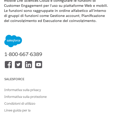
mobile Life Sciences Cloud e configurare le funzioni di
Customer Engagement per l'uso su piattaforme Web e mobili.
Le funzioni sono raggruppate in ordine alfabetico all'interno
di gruppi di funzioni come Gestione account, Pianificazione
del coinvolgimento ed Esecuzione del coinvolgimento.
Informazioni su Life Sciences Cloud per il coinvolgimento
dei clienti
Unificare ed elevare ogni fase della strategia di
coinvolgimento commerciale con Life Sciences Cloud for
Customer Engagement. Con questo componente
1-800-667-6389
aggiuntivo per Agentforce Life Sciences, l'organizzazione
farmaceutica o medica può coinvolgere gli operatori
sanitari con strumenti conformi basati sull'intelligenza
artificiale per le visite, la consegna dei contenuti e la
pianificazione strategica degli account.
SALESFORCE
Pianificazione dell'implementazione di Customer
Informativa sulla privacy
Engagement
Informazioni su come raccogliere i requisiti aziendali,
Informativa sulla protezione
sequenziare la distribuzione delle funzioni, impostare i
Condizioni di utilizzo
punti salienti del progetto, importare i dati e collaborare
Linee guida per la
con gli utenti aziendali per implementare Customer