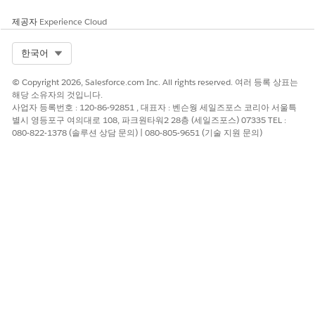
에서 중요한 정보와 작업을 중앙 집중식으로 볼 수 있으므로 사
용자가 작업 우선 순위를 지정할 수 있습니다. 홈페이지를 사용
제공자
Experience Cloud
자 정의하여 알림, 예정된 활동, 제출할 방문, 우선 순위가 지정
된 계정을 표시합니다. 각 사용자에게 가장 중요한 사항을 표시
Select Org
한국어
하려면 다양한 프로필에 맞게 홈페이지를 맞춤 설정합니다.
© Copyright 2026, Salesforce.com Inc. All rights reserved. 여러 등록 상표는
계정 관리 기능 설정
해당 소유자의 것입니다.
의료 조직(HCO) 및 의료 전문가(HCP)와의 관계를 관리합니다.
사업자 등록번호 : 120-86-92851 , 대표자 : 벤슨웡 세일즈포스 코리아 서울특
연락처 및 소셜 네트워크 세부 사항, 전문 분야, 제휴, 비즈니스
별시 영등포구 여의대로 108, 파크원타워2 28층 (세일즈포스) 07335 TEL :
라이센스, 등급, 영역 및 제품, 팀별 세부 사항 등 HCP 및 HCO
080-822-1378 (솔루션 상담 문의) | 080-805-9651 (기술 지원 문의)
를 포괄적으로 확인할 수 있습니다.
참여 계획 기능 설정
캘린더를 사용하여 일정을 최적화하고 주요 이벤트의 우선 순위
를 지정하거나 일정을 관리합니다. 영역 외부 시간을 기록하고
관리합니다. 재사용 가능한 목표 정의 템플릿을 사용하여 계획
의 성공 가능성을 높입니다. 핵심 계정 관리를 위한 작업 계획
템플릿을 개인 설정합니다. 계정 계획을 사용하여 성장 기회를
식별하고 변화하는 고객 요구에 맞게 조정합니다. 영역 비즈니
스 계획을 사용하여 지역의 주요 계정을 대상으로 한 이니셔티
브를 촉진합니다.
참여 실행 기능 설정