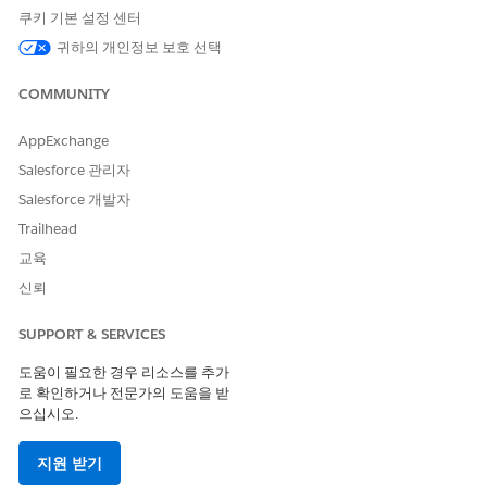
Agentforce 생명 과학에서 지원되는 플랫폼 기능 및 구성 요소
쿠키 기본 설정 센터
Agentforce Life Sciences 데스크탑(Lightning web) 환경에서
귀하의 개인정보 보호 선택
지원하는 자동화 기능과 Life Sciences Cloud 모바일 앱에서 지
원하는 자동화 기능을 알아봅니다. 또한 Life Sciences Cloud
COMMUNITY
모바일 앱에서 지원하는 Salesforce Platform 기능, Lightning
템플릿 및 표준 Lightning 페이지 구성 요소를 알아보십시오.
AppExchange
조직의 고객 참여 준비
Salesforce 관리자
Customer Engagement용 Life Sciences Cloud 관리형 패키지
Salesforce 개발자
를 설치하기 전에 전체 조직에 영향을 미치는 과업을 완료합니
Trailhead
다. 관리 패키지를 설치한 후 전체 조직에 영향을 미치는 추가
과업을 완료합니다.
교육
신뢰
Life Sciences Cloud 모바일 앱 설정
Life Sciences Cloud 모바일 앱을 설정하여 현장 사용자가 iPad
SUPPORT & SERVICES
를 통해 의료 전문가 및 조직과 안전하게 연결할 수 있습니다.
현장 사용자는 인터넷 연결 여부에 관계없이 중요 데이터, 콘텐
도움이 필요한 경우 리소스를 추가
츠(PDF, HTML5, 비디오), 보고서, 스마트 요약에 액세스하고 관
로 확인하거나 전문가의 도움을 받
련 작업을 수행할 수 있습니다.
으십시오.
생명 과학 고객 참여 홈 페이지 설정
지원 받기
Life Sciences Cloud for Customer Engagement의 홈 페이지