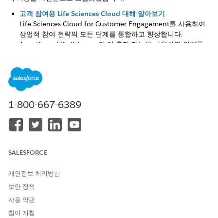
고객 참여용 Life Sciences Cloud 대해 알아보기
Life Sciences Cloud for Customer Engagement를 사용하여
상업적 참여 전략의 모든 단계를 통합하고 향상합니다.
Agentforce Life Sciences의 이 추가 기능을 사용하면 의약품
또는 의료 기관이 방문, 콘텐츠 제공 및 전략적 계정 계획을 위
한 규정 준수 AI 기반 도구를 통해 의료 전문가를 참여시킬 수
있습니다.
고객 참여 구현 계획
비즈니스 요구 사항 수집, 기능 배포 순서 지정, 프로젝트 중대
1-800-667-6389
사건 설정, 데이터 가져오기, 비즈니스 사용자와 협력하여 고객
참여를 성공적으로 구현하는 방법을 알아봅니다.
고객 참여 솔루션을 위한 Life Sciences Cloud 구축
성공적인 롤아웃을 위해 Life Sciences Cloud for Customer
SALESFORCE
Engagement의 구현 순서를 이해하는 것이 중요합니다. 단계별
로 구현하는 것이 좋습니다. 단계적 접근 방식을 사용하면 고객
개인정보 처리방침
참여 기능을 구성하고 배포하는 순서를 전략적으로 결정할 수
보안 정책
있습니다. 특히 이러한 여러 기능에 상호 의존성이 있는 경우.
단계적 접근 방식을 사용하면 견고한 기반을 구축하고, 규정 준
사용 약관
수 문제를 방지하고, 가치 창출 시간을 가속화할 수 있습니다.
참여 지침