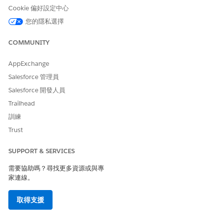
瞭解 Agentforce Life Sciences 桌面版 (Lightning web) 體驗
Cookie 偏好設定中心
支援哪些自動化功能,以及 Life Sciences Cloud 行動應用程式
您的隱私選擇
支援哪些自動化功能。此外,瞭解 Life Sciences Cloud 行動應
用程式支援哪些 Salesforce Platform 功能、Lightning 範本和
COMMUNITY
標準 Lightning 頁面元件。
AppExchange
讓您的組織準備好進行客戶參與
在安裝 Life Sciences Cloud for Customer Engagement 受管
Salesforce 管理員
理封裝之前,請先完成會影響整個組織的工作。安裝受管理封裝
Salesforce 開發人員
後,請完成影響整個組織的更多工作。
Trailhead
設定 Life Sciences Cloud 行動應用程式
訓練
設定 Life Sciences Cloud 行動應用程式,讓現場使用者能夠透
Trust
過其 iPad 安全地與醫療照護專業人員和組織連線。現場使用者
可以存取和處理重要資料、內容 (PDF、HTML5 影片)、報告和
SUPPORT & SERVICES
智慧摘要,無論是否有網際網路連線。
需要協助嗎？尋找更多資源或與專
設定生命科學客戶參與首頁
家連線。
Life Sciences Cloud for Customer Engagement 中的首頁提
供重要資訊和工作的集中檢視,讓您的使用者能夠排定其工作的
取得支援
優先順序。自訂首頁以顯示公告、即將發生的活動、要提交的造
訪、排定帳戶優先順序等。若要向每個使用者顯示對他們最重要