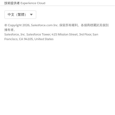
的內容,請為不同的設定檔量身打造首頁。
技術提供者
Experience Cloud
設定帳戶管理功能
管理您與醫療照護組織 (HCO) 和醫療照護專業人員 (HCP) 的關
Select Org
中文（繁體）
係。全方位檢視 HCP 和 HCO,包括其連絡人和社交網路詳細資
© Copyright 2026, Salesforce.com Inc. 保留所有權利。各個商標屬於其個別
料、專科、聯盟、公司授權、等級,以及區域範圍和產品,以及小
擁有者。
組特定的詳細資料。
Salesforce, Inc. Salesforce Tower, 415 Mission Street, 3rd Floor, San
Francisco, CA 94105, United States
設定參與規劃功能
使用「行事曆」最佳化每日排程、排定關鍵事件的優先順序,並
管理例行。使用「休假區域範圍」記錄和管理離開區域範圍的時
間。使用可重複使用的目標定義範本改善計畫的成功機會。個人
化關鍵帳戶管理的動作計畫範本。使用「帳戶計畫」識別成長機
會並適應不斷變化的客戶需求。使用「區域範圍業務計畫」推動
以區域重要帳戶為目標的計畫。
設定參與執行功能
使用「造訪管理」簡化排程、造訪前規劃、造訪中執行和造訪後
報告流程。使用「同意管理」來捕捉、管理和遵守醫療照護專業
人員的同意與通訊偏好設定。使用遠端參與主控與客戶的虛擬會
議。使用「醫療查詢」為每個 HCP 查詢提供快速、符合且信任
的回應。使用「調查」來收集客戶的回饋意見。