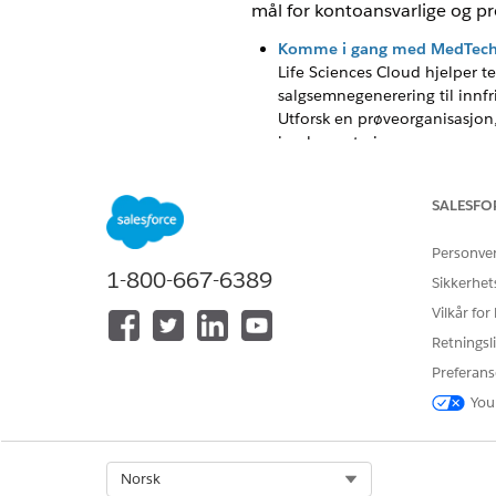
mål for kontoansvarlige og p
Komme i gang med MedTech
Life Sciences Cloud hjelper 
salgsemnegenerering til innfri
Utforsk en prøveorganisasjon,
implementeringen.
Konfigurere Commercial Exce
Produsenter av medisinsk utst
SALESFO
De kan også behandle kontopr
Personve
Konfigurere Intelligent salg
1-800-667-6389
Sikkerhet
Maksimer produktiviteten til 
syklustellinger effektivt. Gi 
Vilkår for
produkttilgjengelighetsprojek
Retningsli
Preferans
You
HJALP DENNE ARTIKKELEN MED 
La oss få vite det slik at vi kan fo
Select Org
Norsk