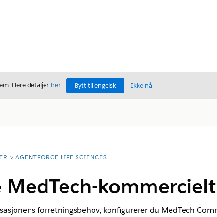
m. Flere detaljer
her
.
Bytt til engelsk
Ikke nå
ER
AGENTFORCE LIFE SCIENCES
e MedTech-kommercielt
anisasjonens forretningsbehov, konfigurerer du MedTech Comm