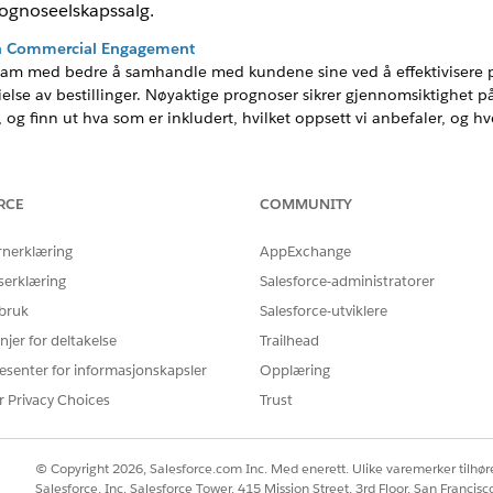
rognoseelskapssalg.
 Commercial Engagement
team med bedre å samhandle med kundene sine ved å effektivisere pr
else av bestillinger. Nøyaktige prognoser sikrer gjennomsiktighet på
 og finn ut hva som er inkludert, hvilket oppsett vi anbefaler, og 
llence-funksjoner
yr kan administrere sine volum- og prisavtaler på produktnivå med 
RCE
COMMUNITY
oduktspesifikke prognoser og opprette mål for kontoansvarlige.
rnerklæring
AppExchange
serklæring
Salesforce-administratorer
salgsteamene ved å gi dem verktøyene som kreves for å planlegge og
teamene verdifull innsikt i feltavle og innvirkning på omsetning, med
 bruk
Salesforce-utviklere
sjoner.
njer for deltakelse
Trailhead
esenter for informasjonskapsler
Opplæring
r Privacy Choices
Trust
Å LØSE PROBLEMET DITT?
rbedre!
© Copyright 2026, Salesforce.com Inc. Med enerett. Ulike varemerker tilhøre
Salesforce, Inc. Salesforce Tower, 415 Mission Street, 3rd Floor, San Francis