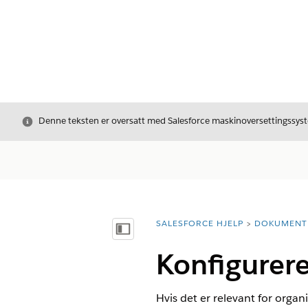
Avslutt
Denne teksten er oversatt med Salesforce maskinoversettingssyste
SALESFORCE HJELP
DOKUMENT
Du er her:
Vis innholdsfortegnelse
Konfigurer
Hvis det er relevant for org