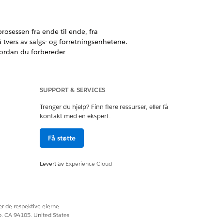
osessen fra ende til ende, fra
 tvers av salgs- og forretningsenhetene.
hvordan du forbereder
sine kunder ved bruk av salgsavtaler.
SUPPORT & SERVICES
Trenger du hjelp? Finn flere ressurser, eller få
kontakt med en ekspert.
 utføre sine kirurgiske saksbesøk og
 besøksbaserte
Få støtte
Levert av
Experience Cloud
Ja
Nei
r de respektive eierne.
co, CA 94105, United States