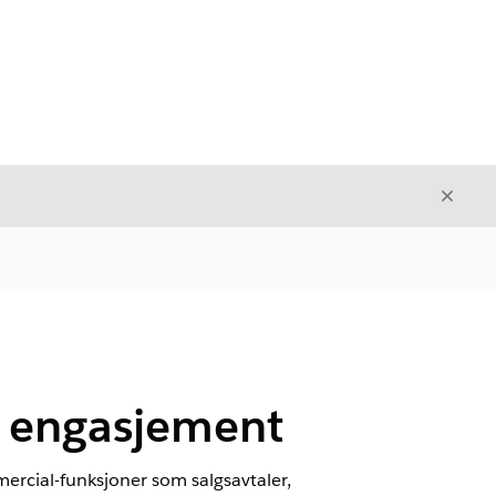
Avslut
Avslutt
 engasjement
ercial-funksjoner som salgsavtaler,