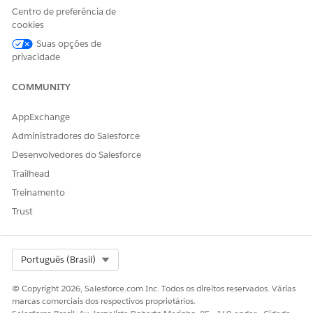
contagens de ciclos. Dê às suas equipes percepções
Centro de preferência de
valiosas sobre o inventário de campo e a receita afetada,
cookies
com projeções de disponibilidade de produto baseadas
Suas opções de
em visitas.
privacidade
COMMUNITY
AppExchange
ESTE ARTIGO RESOLVEU SEU PROBLEMA?
Diga-nos para podermos melhorar!
Administradores do Salesforce
Desenvolvedores do Salesforce
Sim
Não
Trailhead
Treinamento
Trust
Select Org
Português (Brasil)
© Copyright 2026, Salesforce.com Inc. Todos os direitos reservados. Várias
marcas comerciais dos respectivos proprietários.