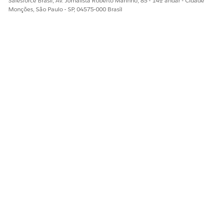
Salesforce Brasil, Av. Jornalista Roberto Marinho, 85 - 14º andar - Cidade
Monções, São Paulo - SP, 04575-000 Brasil