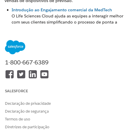
vendas de dispositivos de previsão.
Introdução ao Engajamento comercial da MedTech
O Life Sciences Cloud ajuda as equipes a interagir melhor
com seus clientes simplificando o processo de ponta a
ponta, desde a geração de leads até a conclusão dos
pedidos. Previsões precisas garantem a transparência em
suas unidades de vendas e comerciais. Explore uma
organização de avaliação e, em seguida, conheça o que
está incluído, qual configuração recomendamos e como
se preparar para sua implementação.
1-800-667-6389
Configurar recursos de excelência comercial
Os fabricantes de dispositivos médicos podem gerenciar
seus acordos de volume e preço no nível do produto com
seus clientes usando acordos de vendas. Eles também
SALESFORCE
podem gerenciar previsões específicas de conta e produto
e criar metas do Account Manager.
Declaração de privacidade
Configurar Vendas inteligentes
Declaração de segurança
Aumente a produtividade das suas equipes de vendas
Termos de uso
fornecendo as ferramentas obrigatórias para planejar e
executar, com eficiência, as visitas de casos cirúrgicos e as
Diretrizes de participação