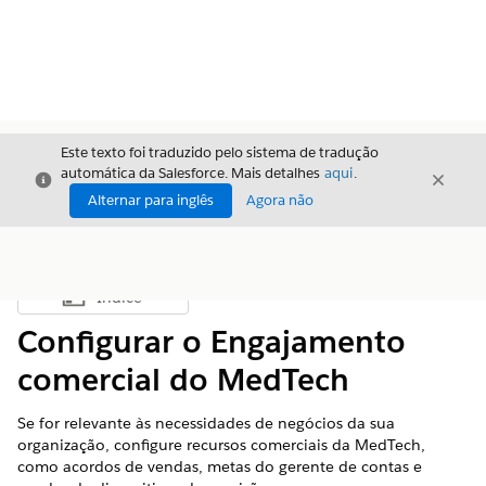
Este texto foi traduzido pelo sistema de tradução
automática da Salesforce. Mais detalhes
aqui
.
Fechar
Fecha
Fechar
Alternar para inglês
Agora não
Índice
Mostrar índice
Configurar o Engajamento
comercial do MedTech
Se for relevante às necessidades de negócios da sua
organização, configure recursos comerciais da MedTech,
como acordos de vendas, metas do gerente de contas e