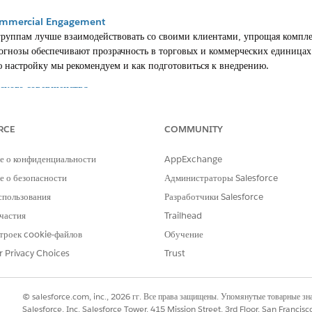
ommercial Engagement
группам лучше взаимодействовать со своими клиентами, упрощая комплек
огнозы обеспечивают прозрачность в торговых и коммерческих единицах
ую настройку мы рекомендуем и как подготовиться к внедрению.
ского совершенства
орудования могут управлять договорами об объеме и цене на уровне про
влять прогнозами организации и продукта и создавать цели менеджера 
RCE
COMMUNITY
 продаж
рупп сбыта, предоставив им инструменты, необходимые для эффективно
е о конфиденциальности
AppExchange
 расчета количества циклов. Предоставьте своим рабочим группам ценны
 о безопасности
Администраторы Salesforce
нозов доступности продуктов на основе посещений.
спользования
Разработчики Salesforce
частия
Trailhead
троек cookie-файлов
Обучение
РОБЛЕМУ?
r Privacy Choices
Trust
и стать лучше!
© salesforce.com, inc., 2026 гг. Все права защищены. Упомянутые товарные з
Salesforce, Inc. Salesforce Tower, 415 Mission Street, 3rd Floor, San Francis