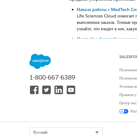
Начало работы с MedTech C
Life Sciences Cloud помогает 
выполнения заказов. Точные пр
узнайте, что входит в нее, как
Настройка функций коммерче
Производители медицинского об
продажи. Они также могут упра
SALESFO
Настройка интеллектуальных
Повысьте производительность г
Положени
по хирургическим обращениям и
1-800-667-6389
Положение
влиянии дохода с помощью прог
Условия и
Правила у
Центр нас
ЭТА СТАТЬЯ РЕШИЛА ВАШУ П
You
Оставьте свой отзыв, чтобы мы могл
Select Org
Русский