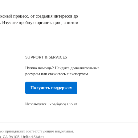
сный процесс, от создания интересов до
. Изучите пробную организацию, а потом
дукта с клиентами посредством договоров
организации.
SUPPORT & SERVICES
Нужна помощь? Найдите дополнительные
го планирования и выполнения посещений
ресурсы или свяжитесь с экспертом.
е важные данные о запасах на местах и
Получить поддержку
Используется
Experience Cloud
Да
Нет
наки принадлежат соответствующим владельцам.
co, CA 94105, United States