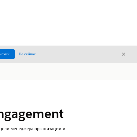
Закры
йский
Не сейчас
Закрыт
Engagement
цели менеджера организации и