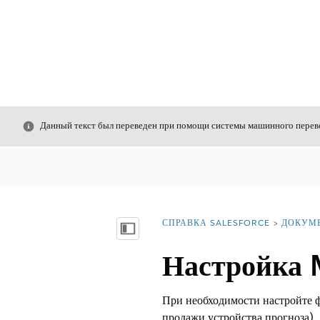
Закрыть
Данный текст был переведен при помощи системы машинного перево
СПРАВКА SALESFORCE
ДОКУМ
Вы находитесь здесь:
Показать содержание
Настройка
При необходимости настройте 
продажи устройства прогноза).