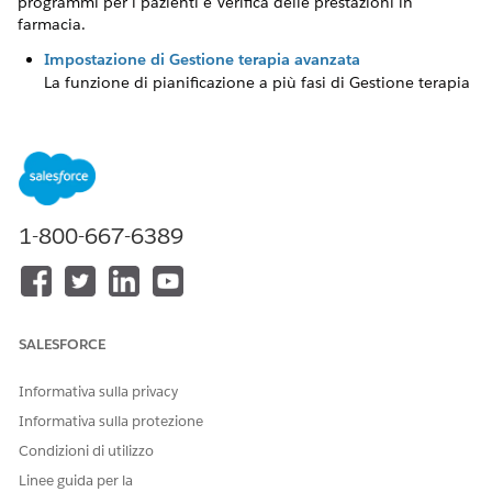
programmi per i pazienti e Verifica delle prestazioni in
farmacia.
Impostazione di Gestione terapia avanzata
La funzione di pianificazione a più fasi di Gestione terapia
avanzata supporta la gestione delle finestre e la
pianificazione in più territori in un'unica posizione, per
aiutare gli utenti a cercare e prenotare facilmente gli
appuntamenti in più siti. L'orchestrazione terapia avanzata
offre flussi di lavoro flessibili che eseguono
automaticamente tutti i componenti di una terapia
1-800-667-6389
avanzata, dalle fasi e sottofasi della terapia alle singole
operazioni.
Impostazione della verifica dei vantaggi
Integrare la verifica delle prestazioni nel flusso di lavoro di
SALESFORCE
accesso dei pazienti end-to-end per aiutare caregiver e
pazienti a ridurre il tempo e l'impegno necessari per
Informativa sulla privacy
scoprire quale copertura è disponibile per le prestazioni
sanitarie di ogni paziente.
Informativa sulla protezione
Condizioni di utilizzo
Impostazione di programmi di assistenza sanitaria
Massimizzare l'impatto dei programmi di assistenza
Linee guida per la