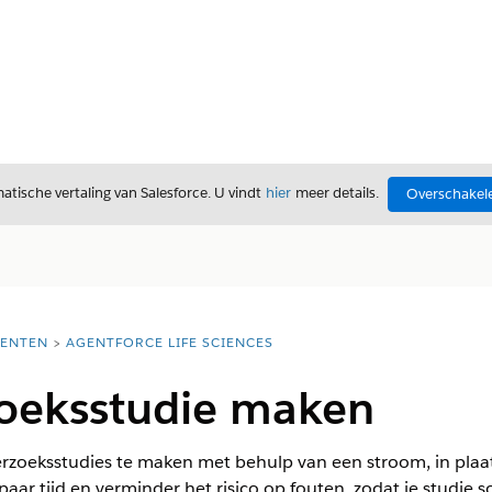
tische vertaling van Salesforce. U vindt
hier
meer details.
Overschakele
ENTEN
AGENTFORCE LIFE SCIENCES
oeksstudie maken
derzoeksstudies te maken met behulp van een stroom, in pla
spaar tijd en verminder het risico op fouten, zodat je studie s