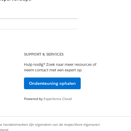
SUPPORT & SERVICES
beheer
Hulp nodig? Zoek naar meer resources of
neem contact met een expert op.
Ondersteuning ophalen
aak een criterium dat u voor de
Powered by
Experience Cloud
 voor het verwijderen van criteria op
uiten voor de deelnemer. Klik voor het
erwijderen
. Klik op
Volgende
.
rse handelsmerken zijn eigendom van de respectieve eigenaren.
rland