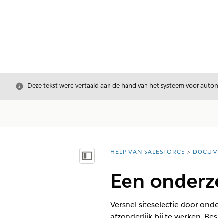
Sluiten
Deze tekst werd vertaald aan de hand van het systeem voor automa
HELP VAN SALESFORCE
DOCUM
U bent hier:
Inhoudsopgave weergeven
Een onderz
Versnel siteselectie door on
afzonderlijk bij te werken. Be