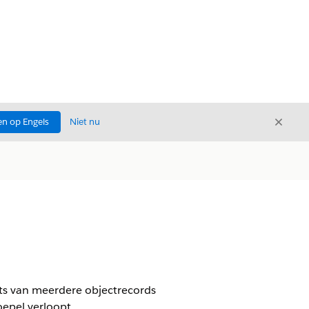
Sluite
n op Engels
Niet nu
Sluiten
ats van meerdere objectrecords
oepel verloopt.