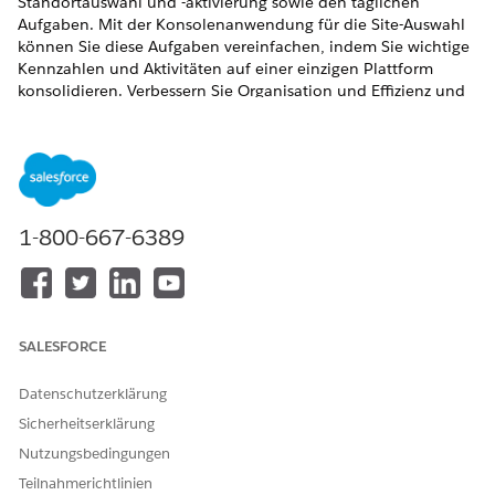
Standortauswahl und -aktivierung sowie den täglichen
Aufgaben. Mit der Konsolenanwendung für die Site-Auswahl
können Sie diese Aufgaben vereinfachen, indem Sie wichtige
Kennzahlen und Aktivitäten auf einer einzigen Plattform
konsolidieren. Verbessern Sie Organisation und Effizienz und
verbessern Sie so den gesamten Standortauswahlprozess.
ERFORDERLICHE EDITIONEN
Verfügbarkeit: Lightning Experience
1-800-667-6389
Verfügbarkeit:
Enterprise
und
Unlimited
Edition mit Life
Sciences Cloud oder Health Cloud
Standardmäßig enthält die Konsolenanwendung für die Site-
Auswahl die folgenden Elemente:
SALESFORCE
Startseite
Forschungsstudien
Datenschutzerklärung
Versorgungsprogramm-Sites
Sicherheitserklärung
Gesundheitsanbieter
Nutzungsbedingungen
Gesundheitseinrichtungen
Bewertungen
Teilnahmerichtlinien