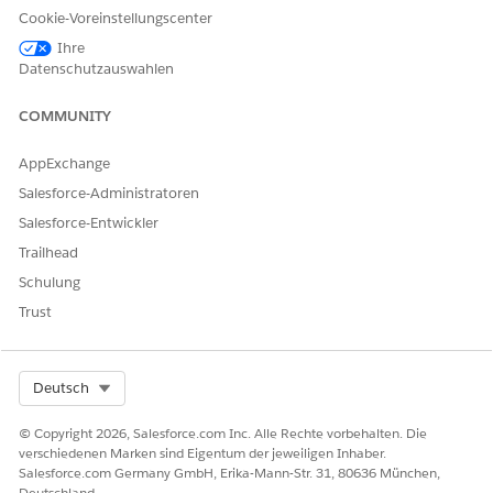
Site- und Prüfersuche
Cookie-Voreinstellungscenter
Durchsuchbare Felder für Pflege-Site-Untersucher
Ihre
OmniScripts
Datenschutzauswahlen
Konsolidieren von wichtigen Daten mithilfe der Site-
Auswahlkonsolenanwendung
COMMUNITY
Optimieren Sie den Standortauswahlprozess, indem Sie
wichtige Kennzahlen und Aktivitäten für die
AppExchange
Standortauswahl an einem Ort zusammenführen.
Salesforce-Administratoren
Salesforce-Entwickler
Trailhead
Schulung
KONNTEN SIE IHR PROBLEM MITHILFE DIESES ARTIKELS
Trust
LÖSEN?
Geben Sie uns Feedback, damit wir uns verbessern können.
Ja
Nein
Select Org
Deutsch
© Copyright 2026, Salesforce.com Inc. Alle Rechte vorbehalten. Die
verschiedenen Marken sind Eigentum der jeweiligen Inhaber.
Salesforce.com Germany GmbH, Erika-Mann-Str. 31, 80636 München,
Deutschland