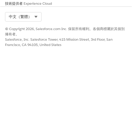
技術提供者
Experience Cloud
Select Org
中文（繁體）
© Copyright 2026, Salesforce.com Inc. 保留所有權利。各個商標屬於其個別
擁有者。
Salesforce, Inc. Salesforce Tower, 415 Mission Street, 3rd Floor, San
Francisco, CA 94105, United States