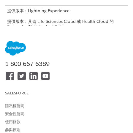
提供版本：Lightning Experience
提供版本：具備 Life Sciences Cloud 或 Health Cloud 的
Enterprise
和
Unlimited
Edition
依預設,「網站選取」主控台應用程式包含以下項目:
首頁
研究研究
照護計畫網站
1-800-667-6389
醫療照護提供者
醫療照護機構
評估
網站和調查者搜尋
照護網站探索者可搜尋欄位
SALESFORCE
Omniscript
隱私權聲明
使用網站選取主控台應用程式合併重要資料
安全性聲明
將基本的網站選取度量和活動集中在一個位置,以簡化網站選取
流程。
使用條款
參與原則