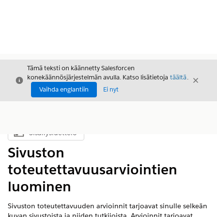
Tämä teksti on käännetty Salesforcen
konekäännösjärjestelmän avulla. Katso lisätietoja
täältä
.
Sulje
Sulje
Sulje
Vaihda englantiin
Ei nyt
Sisällysluettelo
Näytä sisällysluettelo
Sivuston
toteutettavuusarviointien
luominen
Sivuston toteutettavuuden arvioinnit tarjoavat sinulle selkeän
kuvan sivustoista ja niiden tutkijoista. Arvioinnit tarjoavat