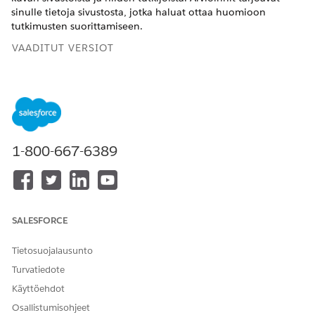
sinulle tietoja sivustosta, jotka haluat ottaa huomioon
tutkimusten suorittamiseen.
VAADITUT VERSIOT
Käytettävissä: Lightning Experiencessa
Käytettävissä:
Enterprise
Edition- ja
Ilman rajoitusta
-
versioissa Life Sciences Cloudilla tai Health Cloudilla
1-800-667-6389
TARVITTAVAT KÄYTTÖOIKEUDET
Sivuston
Omnistudio-pääkäyttäjä
toteutettavuusarviointien
AND
luominen:
SALESFORCE
Sivuston hallinnan
opintopäällikkö
Tietosuojalausunto
AND
Turvatiedote
Luonnollisen kielen käsittely
Käyttöehdot
(NLP) -palvelu
Osallistumisohjeet