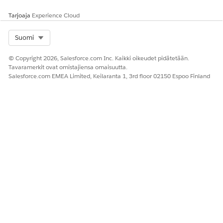
Kyllä
Ei
Tarjoaja
Experience Cloud
Select Org
Suomi
© Copyright 2026, Salesforce.com Inc. Kaikki oikeudet pidätetään.
Tavaramerkit ovat omistajiensa omaisuutta.
Salesforce.com EMEA Limited, Keilaranta 1, 3rd floor 02150 Espoo Finland