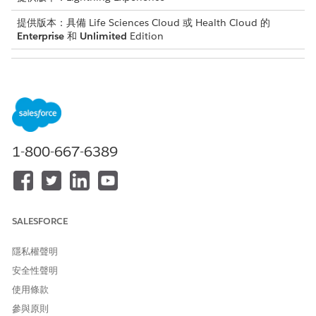
提供版本：具備 Life Sciences Cloud 或 Health Cloud 的
Enterprise
和
Unlimited
Edition
需要的使用者權限
若要產生網站可行性評估:
Omnistudio 管理員
和
網站管理的研究經理
1-800-667-6389
和
自然語言處理 (NLP) 服務
和
SALESFORCE
評分架構使用者
隱私權聲明
進入 App Launcher,尋找並選取「
評估問題
」。
安全性聲明
若要使用現有問題建立評估,請按一下「
選取問題
」。在「選取
使用條款
Discovery Framework 使用類型」視窗上,選取「
生命科學網站
管理」
作為使用類型。
參與原則