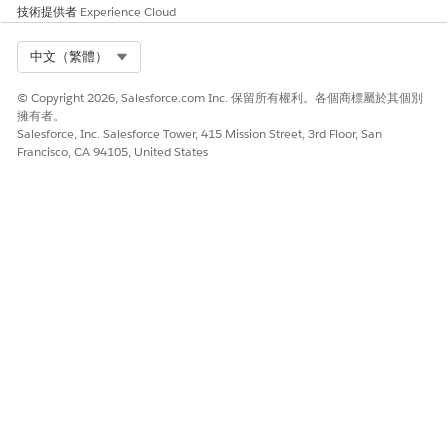
技術提供者
Experience Cloud
Select Org
中文（繁體）
© Copyright 2026, Salesforce.com Inc. 保留所有權利。各個商標屬於其個別
擁有者。
Salesforce, Inc. Salesforce Tower, 415 Mission Street, 3rd Floor, San
Francisco, CA 94105, United States