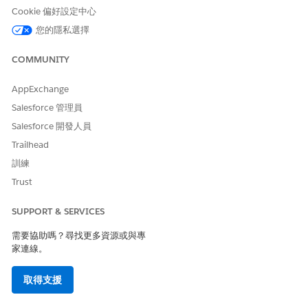
若要使用 Einstein 生成式 AI 建立評估,請按一下「使用
Cookie 偏好設定中心
Einstein
草稿問題
」。
您的隱私選擇
另請參照：
COMMUNITY
Salesforce 說明：使用評估生成的評估問題草稿
AppExchange
Salesforce 管理員
Salesforce 開發人員
此文章是否解決您的問題？
請讓我們知道，以便我們改進！
Trailhead
訓練
是
否
Trust
SUPPORT & SERVICES
需要協助嗎？尋找更多資源或與專
家連線。
取得支援