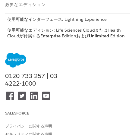
必要なエディション
使用可能なインターフェース: Lightning Experience
使用可能なエディション: Life Sciences CloudまたはHealth
Cloudが付属する
Enterprise
Editionおよび
Unlimited
Edition
必要なユーザー権限
評価の詳細と回答を確認する
Health Cloud Starter
および
0120-733-257 | 03-
サイト管理の研究マネージャ
4222-1000
ー
質問に設定したスコアに基づいて調査の回答を包括的に把握する
には、調査ダッシュボードのヒストグラムを使用します。ダッシ
ュボードから、特定のサイトまたは調査担当者からの調査回答の
SALESFORCE
詳細に移動します。高度な検索条件オプションを使用して、最小
スコアと最大スコアに基づいてヒストグラムのサイトを絞り込み
プライバシーに関する声明
ます。
セキュリティに関する声明