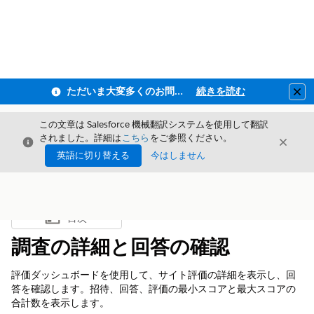
ただいま大変多くのお問い合わせをいただいており、ご連絡までにお時間を頂戴しております
続きを読む
Clo
この文章は Salesforce 機械翻訳システムを使用して翻訳
されました。詳細は
こちら
をご参照ください。
閉じる
閉じ
閉じる
英語に切り替える
今はしません
目次
目次を表示
調査の詳細と回答の確認
評価ダッシュボードを使用して、サイト評価の詳細を表示し、回
答を確認します。招待、回答、評価の最小スコアと最大スコアの
合計数を表示します。