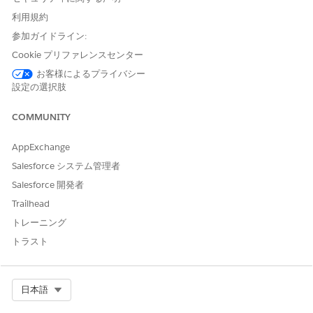
アプリケーションランチャーから、
[調査研究]
を見つけて選択
利用規約
します。
参加ガイドライン:
評価が完了した調査を選択します。
[評価アンケート] タブで、評価を選択し、[
結果の表示
] をクリ
Cookie プリファレンスセンター
ックします。
お客様によるプライバシー
調査の回答スコアに基づいてサイトを絞り込むには、[高度な
設定の選択肢
検索条件] セクションを展開し、最小スコアと最大スコアを入
力します。
［Apply Filters］
をクリックします。
COMMUNITY
特定の回答に移動するには、サイトと調査担当者のリストで
[
See Assessment Response
(調査の回答を表示)] をクリック
AppExchange
します。
Salesforce システム管理者
Salesforce 開発者
Trailhead
この記事で問題は解決されましたか?
トレーニング
ご意見をお待ちしております。
トラスト
はい
いいえ
Select Org
日本語