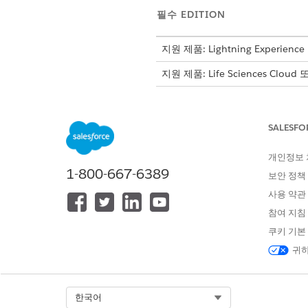
필수 EDITION
지원 제품: Lightning Experience
지원 제품: Life Sciences Cloud
SALESFO
평가 세부 사항 및 응답 검토:
개인정보
1-800-667-6389
보안 정책
사용 약관
평가 대시보드의 히스토그램을 
참여 지침
특정 사이트 또는 조사자의 평가
쿠키 기본
램에서 사이트를 필터링합니다.
귀하
앱 시작 관리자에서
Research
평가가 완료된 연구를 선택합니
Select Org
한국어
평가 설문 조사 탭에서 평가를