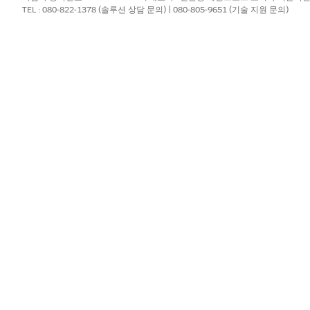
이트를 필터링하려면 고급 필터 섹션을 확장하고 최소 점수와 최대 점수를
TEL : 080-822-1378 (솔루션 상담 문의) | 080-805-9651 (기술 지원 문의)
트 및 조사자 목록에서
평가 응답 보기
를 클릭합니다.
?