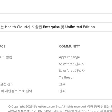
 또는 Health Cloud가 포함된
Enterprise
및
Unlimited
Edition
필요한 사용자 권한
RCE
COMMUNITY
Health Cloud Starter
AND
 처리방침
AppExchange
Salesforce 관리자
사이트 관리를 위한 연구 
Salesforce 개발자
사용하여 질문에 대해 설정한 점수를 기반으로 평가 응답을 포괄
Trailhead
 응답 세부 사항으로 이동합니다. 고급 필터 옵션을 사용하여 최
 설정 센터
교육
의 개인정보 보호 선택
신뢰
 Study(조사 연구)
를 찾아서 선택합니다.
다.
© Copyright 2026, Salesforce.com Inc. All rights reserved. 여러 등
 선택하고
결과 표시
를 클릭합니다.
사업자 등록번호 : 120-86-92851 , 대표자 : 벤슨웡 세일즈포스 코리아 서울특