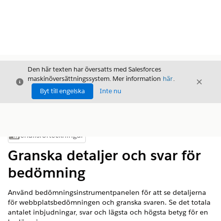
Den här texten har översatts med Salesforces
maskinöversättningssystem. Mer information
här
.
Stäng
Stäng
Stäng
Byt till engelska
Inte nu
Innehållsförteckningar
Visa innehållsförteckning
Granska detaljer och svar för
bedömning
Använd bedömningsinstrumentpanelen för att se detaljerna
för webbplatsbedömningen och granska svaren. Se det totala
antalet inbjudningar, svar och lägsta och högsta betyg för en