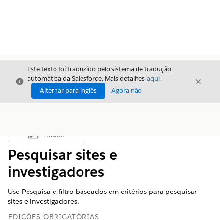
Este texto foi traduzido pelo sistema de tradução
automática da Salesforce. Mais detalhes
aqui
.
Fechar
Fecha
Fechar
Alternar para inglês
Agora não
Índice
Mostrar índice
Pesquisar sites e
investigadores
Use Pesquisa e filtro baseados em critérios para pesquisar
sites e investigadores.
EDIÇÕES OBRIGATÓRIAS