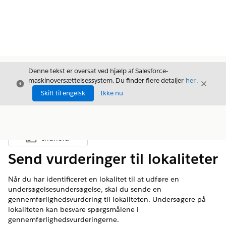
Denne tekst er oversat ved hjælp af Salesforce-
maskinoversættelsessystem. Du finder flere detaljer
her
.
Luk
Luk
Luk
Skift til engelsk
Ikke nu
Indhold
Vis indholdsfortegnelse
Send vurderinger til lokaliteter
Når du har identificeret en lokalitet til at udføre en
undersøgelsesundersøgelse, skal du sende en
gennemførlighedsvurdering til lokaliteten. Undersøgere på
lokaliteten kan besvare spørgsmålene i
gennemførlighedsvurderingerne.