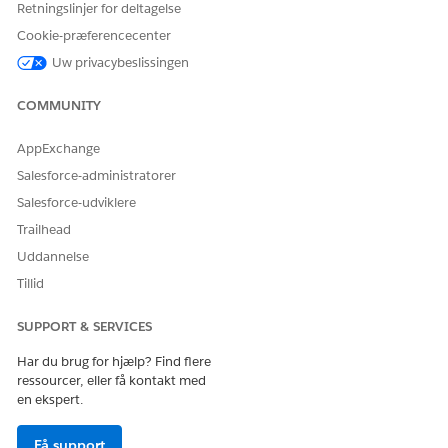
Retningslinjer for deltagelse
LØSTE DENNE ARTIKEL DIT PROBLEM?
Cookie-præferencecenter
Giv os besked, så vi kan forbedre os!
Uw privacybeslissingen
Ja
Nej
COMMUNITY
AppExchange
Salesforce-administratorer
Salesforce-udviklere
Trailhead
Uddannelse
Tillid
SUPPORT & SERVICES
Har du brug for hjælp? Find flere
ressourcer, eller få kontakt med
en ekspert.
Få support