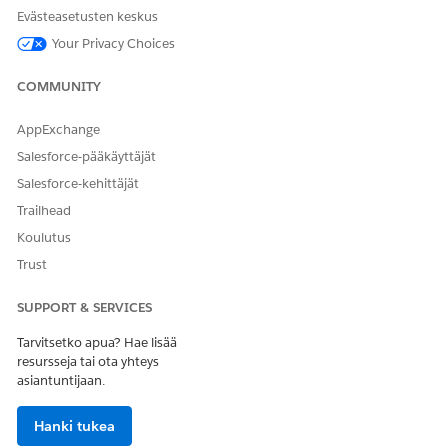
Evästeasetusten keskus
RATKAISIKO TÄMÄ ARTIKKELI ONGELMASI?
Your Privacy Choices
Anna palautetta, jotta voimme kehittyä!
COMMUNITY
Kyllä
Ei
AppExchange
Salesforce-pääkäyttäjät
Salesforce-kehittäjät
Trailhead
Koulutus
Trust
SUPPORT & SERVICES
Tarvitsetko apua? Hae lisää
resursseja tai ota yhteys
asiantuntijaan.
Hanki tukea