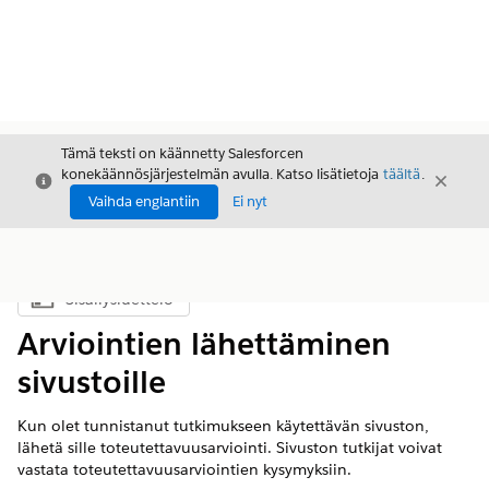
Tämä teksti on käännetty Salesforcen
konekäännösjärjestelmän avulla. Katso lisätietoja
täältä
.
Sulje
Sulje
Sulje
Vaihda englantiin
Ei nyt
Sisällysluettelo
Näytä sisällysluettelo
Arviointien lähettäminen
sivustoille
Kun olet tunnistanut tutkimukseen käytettävän sivuston,
lähetä sille toteutettavuusarviointi. Sivuston tutkijat voivat
vastata toteutettavuusarviointien kysymyksiin.