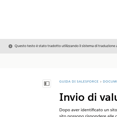
Chiudi
Questo testo è stato tradotto utilizzando il sistema di traduzione 
GUIDA DI SALESFORCE
DOCUM
Ti trovi qui:
Mostra sommario
Invio di valu
Dopo aver identificato un sito 
sito possono rispondere alle d