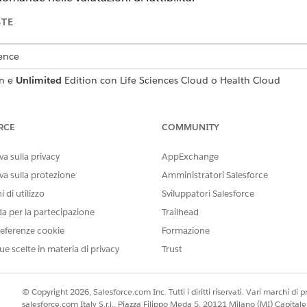
STE
ience
n e
Unlimited
Edition con Life Sciences Cloud o Health Cloud
AUTORIZZAZIONI UTENTE RICHIESTE
RCE
COMMUNITY
Responsabile studio per Gest
a sulla privacy
AppExchange
trovare e selezionare
Siti programma di
assistenza sanitaria.
va sulla protezione
Amministratori Salesforce
mma di assistenza sanitaria e fare clic
su Libreria valutazioni
.
are clic su
Invia
.
 di utilizzo
Sviluppatori Salesforce
 su
Invia
.
da per la partecipazione
Trailhead
l'indirizzo email dello sperimentatore del sito.
eferenze cookie
Formazione
ue scelte in materia di privacy
Trust
IL PROBLEMA?
© Copyright 2026, Salesforce.com Inc. Tutti i diritti riservati. Vari marchi di pro
salesforce.com Italy S.r.l., Piazza Filippo Meda 5, 20121 Milano (MI) Capit
orare!