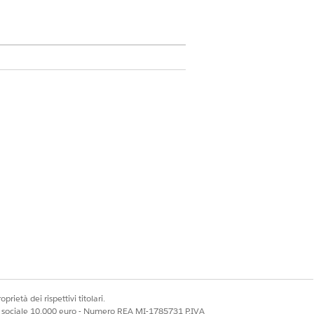
ione sito
prietà dei rispettivi titolari.
Sì
No
ale sociale 10.000 euro - Numero REA MI-1785731 P.IVA