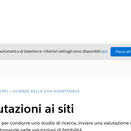
automatica di Salesforce. Ulteriori dettagli sono disponibili
qui
.
Passa all
ENTI
SCIENZE DELLA VITA AGENTFORCE
tazioni ai siti
per condurre uno studio di ricerca, inviare una valutazione di fa
omande nelle valutazioni di fattibilità.