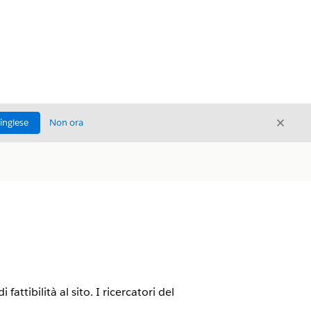
Chiud
'inglese
Non ora
Chiudi
ttibilità al sito. I ricercatori del