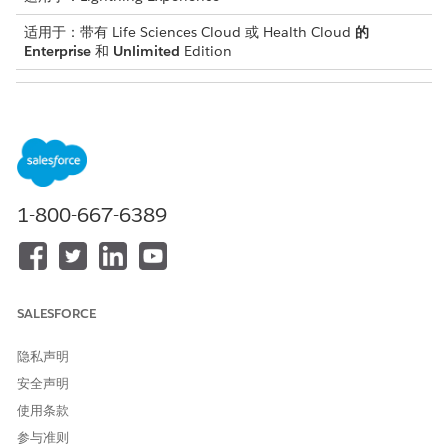
适用于：带有 Life Sciences Cloud 或 Health Cloud
的
Enterprise
和
Unlimited
Edition
所需用户权限
将评估发送到站点：
适用于站点管理的研究经理
从应用程序启动程序中，查找并选择
护理计划站点
。
选择护理计划站点，然后单击
评估库
。
1-800-667-6389
选择评估，然后单击
发送
。
查看详细信息，然后单击
发送
。
评估会发送到现场调查人员的电子邮件地址。
SALESFORCE
本文章是否解决您的问题？
隐私声明
请与我们共享您的想法，以便我们进行改进！
安全声明
使用条款
是
否
参与准则