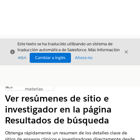
Este texto se ha traducido utilizando un sistema de
traducción automática de Salesforce. Más información
Cerrar
Cerrar
Cerrar
aquí
.
Cambiar a inglés
Ahora no
Índice de
Mostrar índice de materias
materias
Ver resúmenes de sitio e
investigador en la página
Resultados de búsqueda
Obtenga rápidamente un resumen de los detalles clave de
sitios de ensayos clínicos e investigadores directamente desde