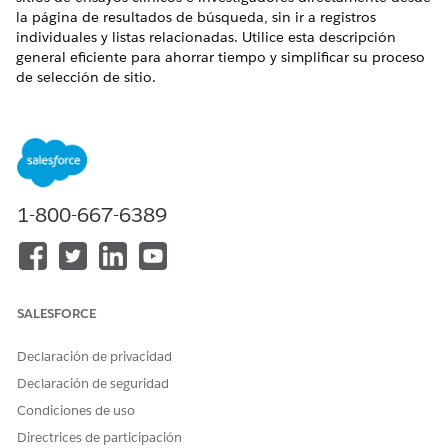
la página de resultados de búsqueda, sin ir a registros
individuales y listas relacionadas. Utilice esta descripción
general eficiente para ahorrar tiempo y simplificar su proceso
de selección de sitio.
EDICIONES NECESARIAS
Disponible en: Lightning Experience
Disponible en: Ediciones
Enterprise
y
Unlimited
con Life
Sciences Cloud o Health Cloud
1-800-667-6389
PERMISOS DE USUARIO NECESARIOS
Para resumir sitios e
Inicio de Healthcloud
investigadores:
SALESFORCE
Y
Declaración de privacidad
Gestor de estudios para
Gestión de sitios
Declaración de seguridad
Y
Condiciones de uso
Directrices de participación
Tiempo de ejecución de