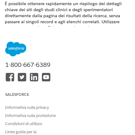
È possibile ottenere rapidamente un riepilogo dei dettagli
chiave dei siti degli studi clinici e degli sperimentatori
direttamente dalla pagina dei risultati della ricerca, senza
passare ai singoli record e agli elenchi correlati. Utilizzare
questa panoramica efficiente per risparmiare tempo e
semplificare il processo di selezione del sito.
VERSIONI (EDITION) RICHIESTE
Disponibile nelle versioni: Lightning Experience
1-800-667-6389
Disponibile nelle versioni:
Enterprise
Edition e
Unlimited
Edition con Life Sciences Cloud o Health Cloud
AUTORIZZAZIONI UTENTE RICHIESTE
SALESFORCE
Per riepilogare i siti e gli
Healthcloud Starter
investigatori:
Informativa sulla privacy
E
Informativa sulla protezione
Responsabile studio per
Condizioni di utilizzo
Gestione sito
Linee guida per la
E