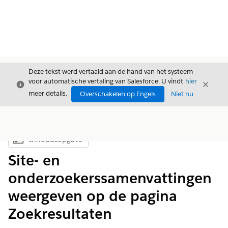
Deze tekst werd vertaald aan de hand van het systeem
voor automatische vertaling van Salesforce. U vindt
hier
Sluiten
Sluite
Sluiten
meer details.
Overschakelen op Engels
Niet nu
Inhoudsopgave
Inhoudsopgave weergeven
Site- en
onderzoekerssamenvattingen
weergeven op de pagina
Zoekresultaten