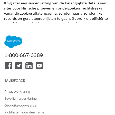
Krijg snel een samenvatting van de belangrijkste details van
sites voor klinische proeven en onderzoekers rechtstreeks
vanaf de zoekresultatenpagina, zonder naar afzonderlijke
records en gerelateerde lijsten te gaan. Gebruik dit efficiënte
overzicht om tijd te besparen en uw siteselectieproces te
stroomlijnen.
VEREISTE EDITIONS
Beschikbaar in: Lightning Experience
1-800-667-6389
Beschikbaar in:
Enterprise
en
Unlimited
Edition met Life
Sciences Cloud of Health Cloud
BENODIGDE GEBRUIKERSMACHTIGINGEN
SALESFORCE
Sites en onderzoekers
Healthcloud Starter
samenvatten:
Privacyverklaring
AND
Beveiligingsverklaring
Studiemanager voor
Gebruiksvoorwaarden
sitebeheer
Richtlijnen voor deelname
AND