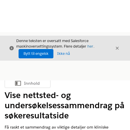
Denne teksten er oversatt med Salesforce
maskinoversettingssystem. Flere detaljer
her
.
Avslutt
Avslut
Avslutt
Bytt til engelsk
Ikke nå
Innhold
Vis innholdsfortegnelse
Vise nettsted- og
undersøkelsessammendrag på
søkeresultatside
Få raskt et sammendrag av viktige detaljer om kliniske