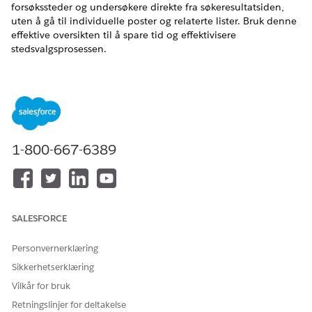
forsøkssteder og undersøkere direkte fra søkeresultatsiden,
uten å gå til individuelle poster og relaterte lister. Bruk denne
effektive oversikten til å spare tid og effektivisere
stedsvalgsprosessen.
NØDVENDIGE UTGAVER
Tilgjengelig i Lightning Experience
Tilgjengelig i
Enterprise
og
Unlimited
Edition med Life
Sciences Cloud eller Health Cloud
1-800-667-6389
NØDVENDIGE BRUKERTILLATELSER
For å oppsummere
Healthcloud-starttekst
nettsteder og undersøkere:
SALESFORCE
OG
Studieansvarlig for
Personvernerklæring
stedsbehandling
Sikkerhetserklæring
OG
Vilkår for bruk
Konteksttjenestekjøretid
Retningslinjer for deltakelse