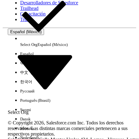
Desarrolladores de Salesforce
Trailhead
Experiencia
Capacitación
Trust
Español (México)
Borrar todo
Listo
Select Org
Español (México)
Español
中文（简体）
中文（繁體）
한국어
Русский
Português (Brasil)
Suomi
Select Org
Dansk
© Copyright 2026, Salesforce.com Inc. Todos los derechos
reservados. Las distintas marcas comerciales pertenecen a sus
Svenska
respectivos propietarios.
No hay resultados
Nederlands