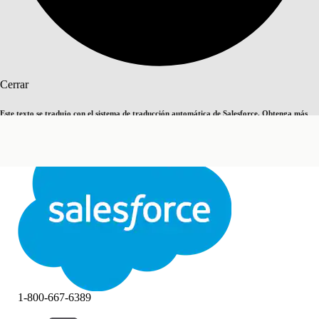
Buscar
Cerrar
Este texto se tradujo con el sistema de traducción automática de Salesforce. Obtenga más
Cambiar a inglés
Ahora no
detalles
aquí
.
Cerrar
Cerrar
1-800-667-6389