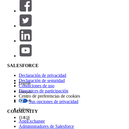
Filtros (0)
SELECCIONAR FILTROS
Agregar
Área de productos
Repercusión de función
SALESFORCE
Declaración de privacidad
Declaración de seguridad
English
Condiciones de uso
Directrices de participación
Français
Centro de preferencias de cookies
Deutsch
Sus opciones de privacidad
Edición
Italiano
COMMUNITY
日本語
AppExchange
Administradores de Salesforce